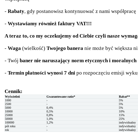
-
Rabaty
, gdy postanowisz kontynuować z nami współpracę
-
Wystawiamy również faktury VAT!!!
A teraz to, co my oczekujemy od Ciebie czyli nasze wymaga
-
Waga
(wielkość)
Twojego banera
nie może być większa n
- Twój
baner nie naruszający norm etycznych i moralnych
-
Termin płatności wynosi 7 dni
po rozpoczęciu emisji wyku
Cennik:
Wyświetleń
Gwarantowane ratio*
Rabat**
1000
-
5%
2500
-
5%
5000
0,4%
5%
10000
0,5%
10%
25000
0,8%
15%
50000
1,0%
25%
100000
1,2%
indywidualny
pół roku
-
indywidualny
rok
-
indywidualny