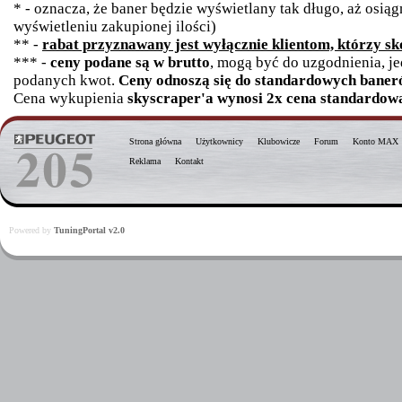
* - oznacza, że baner będzie wyświetlany tak długo, aż osią
wyświetleniu zakupionej ilości)
** -
rabat przyznawany jest wyłącznie klientom, którzy sko
*** -
ceny podane są w brutto
, mogą być do uzgodnienia, j
podanych kwot.
Ceny odnoszą się do standardowych baneró
Cena wykupienia
skyscraper'a wynosi 2x cena standardowa
Strona główna
Użytkownicy
Klubowicze
Forum
Konto MAX
Reklama
Kontakt
Powered by
TuningPortal v2.0