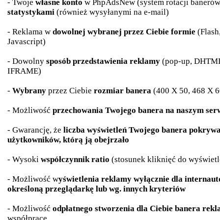
- Twoje
własne konto
w PhpAdsNew (system rotacji banerów
statystykami
(również wysyłanymi na e-mail)
- Reklama w
dowolnej wybranej przez Ciebie formie
(Flash
Javascript)
- Dowolny
sposób przedstawienia reklamy
(pop-up, DHTML 
IFRAME)
-
Wybrany
przez Ciebie
rozmiar banera
(400 X 50, 468 X 60
- Możliwość
przechowania Twojego banera na naszym ser
- Gwarancję, że
liczba wyświetleń Twojego banera pokrywać
użytkowników, którą ją obejrzało
- Wysoki
współczynnik ratio
(stosunek kliknięć do wyświetl
- Możliwość w
yświetlenia reklamy wyłącznie dla internaut
określoną przeglądarkę lub wg. innych kryteriów
- Możliwość
odpłatnego stworzenia dla Ciebie banera re
współpracę