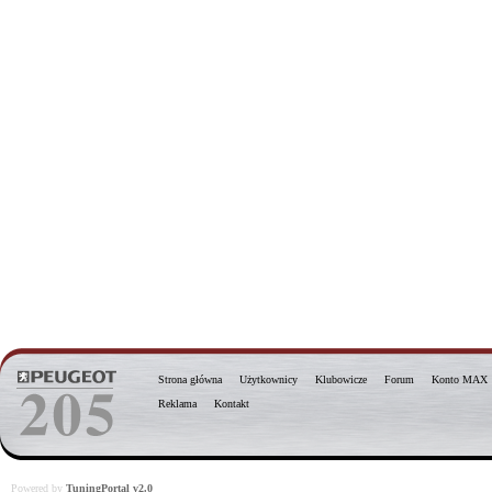
Strona główna
Użytkownicy
Klubowicze
Forum
Konto MAX
Reklama
Kontakt
Powered by
TuningPortal v2.0