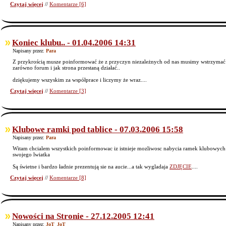
Czytaj więcej
//
Komentarze [6]
Koniec klubu.. - 01.04.2006 14:31
Napisany przez:
Para
Z przykrością musze poinformować że z przyczyn niezależnych od nas musimy wstrzymać d
zarówno forum i jak strona przestaną działać..
dziękujemy wszyskim za współprace i liczymy że wraz....
Czytaj więcej
//
Komentarze [3]
Klubowe ramki pod tablice - 07.03.2006 15:58
Napisany przez:
Para
Witam chcialem wszystkich poinformowac iz istnieje mozliwosc nabycia ramek klubowych
swojego lwiatka
Są świetne i bardzo ładnie prezentują sie na aucie...a tak wygladaja
ZDJĘCIE
....
Czytaj więcej
//
Komentarze [8]
Nowości na Stronie - 27.12.2005 12:41
Napisany przez:
JoT_JoT