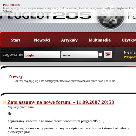
Pliki cookies...
Informujemy, że w naszym serwisie używamy plików cookie, które są zapisywane na dysku urządzenia końco
Więcej...
Newsy
Poniżej znajduję się lista dostępnych news'ów prezentowanych przez nasz Fan Klub
Zapraszamy na nowe forum! - 11.09.2007 20:58
Napisany przez:
Para
Hejj
Zapraszamy serdecznie na nowe forum www.forum.peugeot205.pl :)
Od pewnego czasu zaszly pewne zmiany w ekipie rządzącej forum i stroną i oto efekty
pierwszych prac.