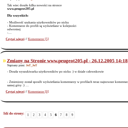
Tak wiec doszło kilka nowości na stronce
www.peugeot205.pl
Dla wszystkich:
- Możliwość szukania użytkowników po nicku
- Komentarze do profili są wyświetlane w kolejności
odwrotnej
-....
Czytaj więcej
//
Komentarze [5]
Zmiany na Stronie www.peugeot205.pl - 26.12.2005 14:18
Napisany przez:
JoT_JoT
- Doszła wyszukiwarka użytkowników po nicku :) w dziale człownkowie
- Zmieniony został sposób wyświetlania komentarzy w profilach teraz najnowsze komentarz
samej góry :) ....
Czytaj więcej
//
Komentarze [0]
Idź do strony:
6
1
2
3
4
5
7
8
9