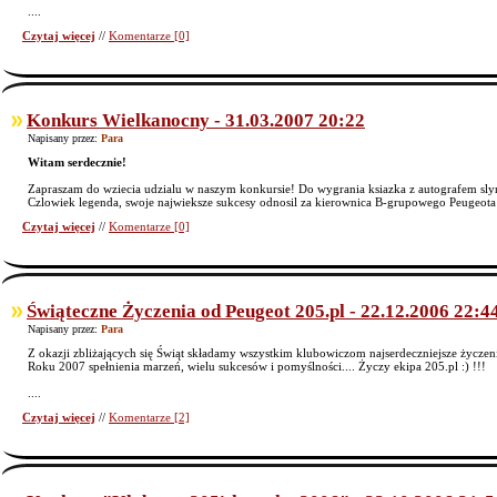
....
Czytaj więcej
//
Komentarze [0]
Konkurs Wielkanocny - 31.03.2007 20:22
Napisany przez:
Para
Witam serdecznie!
Zapraszam do wziecia udzialu w naszym konkursie! Do wygrania ksiazka z autografem sl
Czlowiek legenda, swoje najwieksze sukcesy odnosil za kierownica B-grupowego Peugeota 
Czytaj więcej
//
Komentarze [0]
Świąteczne Życzenia od Peugeot 205.pl - 22.12.2006 22:4
Napisany przez:
Para
Z okazji zbliżających się Świąt składamy wszystkim klubowiczom najserdeczniejsze życze
Roku 2007 spełnienia marzeń, wielu sukcesów i pomyślności.... Życzy ekipa 205.pl :) !!!
....
Czytaj więcej
//
Komentarze [2]