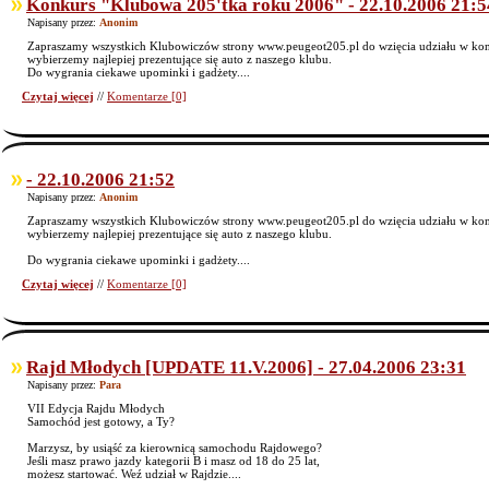
Konkurs "Klubowa 205'tka roku 2006" - 22.10.2006 21:5
Napisany przez:
Anonim
Zapraszamy wszystkich Klubowiczów strony www.peugeot205.pl do wzięcia udziału w ko
wybierzemy najlepiej prezentujące się auto z naszego klubu.
Do wygrania ciekawe upominki i gadżety....
Czytaj więcej
//
Komentarze [0]
- 22.10.2006 21:52
Napisany przez:
Anonim
Zapraszamy wszystkich Klubowiczów strony www.peugeot205.pl do wzięcia udziału w ko
wybierzemy najlepiej prezentujące się auto z naszego klubu.
Do wygrania ciekawe upominki i gadżety....
Czytaj więcej
//
Komentarze [0]
Rajd Młodych [UPDATE 11.V.2006] - 27.04.2006 23:31
Napisany przez:
Para
VII Edycja Rajdu Młodych
Samochód jest gotowy, a Ty?
Marzysz, by usiąść za kierownicą samochodu Rajdowego?
Jeśli masz prawo jazdy kategorii B i masz od 18 do 25 lat,
możesz startować. Weź udział w Rajdzie....