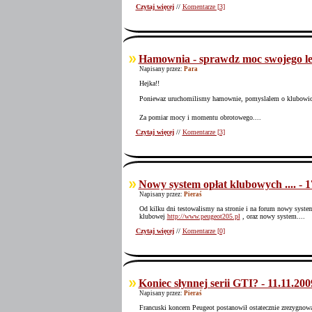
Czytaj więcej
//
Komentarze [3]
Hamownia - sprawdz moc swojego le
Napisany przez:
Para
Hejka!!
Poniewaz uruchomilismy hamownie, pomyslalem o klubowicz
Za pomiar mocy i momentu obrotowego....
Czytaj więcej
//
Komentarze [3]
Nowy system opłat klubowych .... - 1
Napisany przez:
Pieraś
Od kilku dni testowalismy na stronie i na forum
nowy system
klubowej
http://www.peugeot205.pl
, oraz nowy system....
Czytaj więcej
//
Komentarze [0]
Koniec słynnej serii GTI? - 11.11.200
Napisany przez:
Pieraś
Francuski koncern Peugeot postanowił ostatecznie zrezygnow