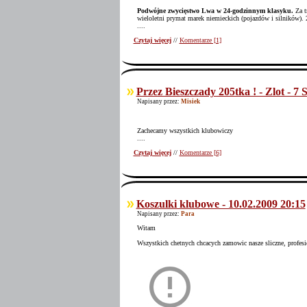
Podwójne zwycięstwo Lwa w 24-godzinnym klasyku.
Za t
wieloletni prymat marek niemieckich (pojazdów i silników)
....
Czytaj więcej
//
Komentarze [1]
Przez Bieszczady 205tka ! - Zlot - 7 
Napisany przez:
Misiek
Zachecamy wszystkich klubowiczy
....
Czytaj więcej
//
Komentarze [6]
Koszulki klubowe - 10.02.2009 20:15
Napisany przez:
Para
Witam
Wszystkich chetnych chcacych zamowic nasze sliczne, profes