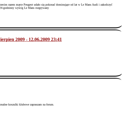
rzecim razem marce Peugeot udało się pokonać dominujące od lat w Le Mans Audi i zakończyć
. 24-godzinny wyścig Le Mans rozgrywany
Sierpien 2009 - 12.06.2009 23:41
ionalne koszulki klubowe zapraszam na forum.