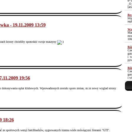
u=1
_O
[at
Re:
htt
rep
wka - 19.11.2009 13:59
Wzm
Mam
moc
106
ach ktorzy chcieliby sprawdzic swoje maszyny
Róż
Cze
gar
i w
pyt
Róż
Cze
gar
7.11.2009 19:56
i w
 dokonywania oplat klubowych.
Wprowadzonych zostalo sporo zmian, m.in nowy wyglad strony
9 18:26
ać ze sportowych wersji hatchbacków, sygnowanych trzema wiele mówiącymi literami "GTI".