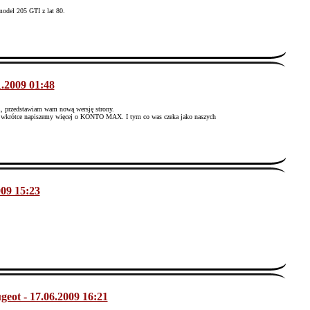
odel 205 GTI z lat 80.
1.2009 01:48
wi, przedstawiam wam nową wersję strony.
 Już wkrótce napiszemy więcej o KONTO MAX. I tym co was czeka jako naszych
009 15:23
geot - 17.06.2009 16:21