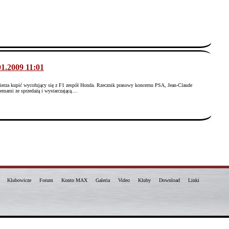
1.2009 11:01
ierza kupić wycofujący się z F1 zespół Honda. Rzecznik prasowy koncernu PSA, Jean-Claude
mami ze sprzedażą i wystarczającą....
Klubowicze
Forum
Konto MAX
Galeria
Video
Kluby
Download
Linki