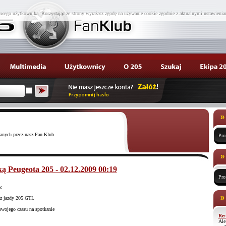
wego użytkownika. Korzystając ze strony wyrażasz zgodę na używanie cookie zgodnie z aktualnymi ustawienia
wanych przez nasz Fan Klub
Pro
ą Peugeota 205 - 02.12.2009 00:19
Pro
w.
z jazdy 205 GTI.
wojego czasu na spotkanie
Re:
Ale