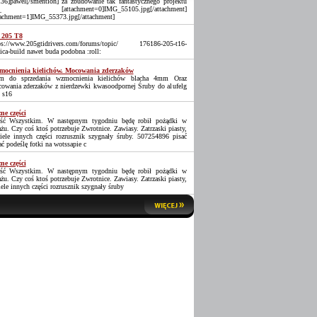
36]pawel[/smention] za zbudowanie tak fantastycznego projektu
_ [attachment=0]IMG_55105.jpg[/attachment]
tachment=1]IMG_55373.jpg[/attachment]
 205 T8
ps://www.205gtidrivers.com/forums/topic/ 176186-205-t16-
lica-build nawet buda podobna :roll:
ocnienia kielichów. Mocowania zderzaków
 do sprzedania wzmocnienia kielichów blacha 4mm Oraz
owania zderzaków z nierdzewki kwasoodpornej Śruby do alufelg
 s16
ne części
ść Wszystkim. W następnym tygodniu będę robił pożądki w
ażu. Czy coś ktoś potrzebuje Zwrotnice. Zawiasy. Zatrzaski piasty,
iele innych części rozrusznik szygnały śruby. 507254896 pisać
ać podeślę fotki na wotssapie c
ne części
ść Wszystkim. W następnym tygodniu będę robił pożądki w
ażu. Czy coś ktoś potrzebuje Zwrotnice. Zawiasy. Zatrzaski piasty,
iele innych części rozrusznik szygnały śruby