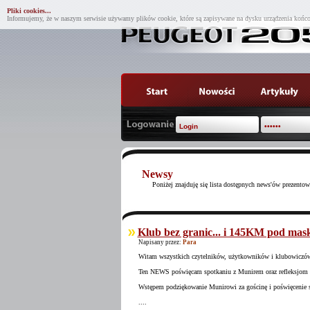
Pliki cookies...
Informujemy, że w naszym serwisie używamy plików cookie, które są zapisywane na dysku urządzenia końco
Newsy
Poniżej znajduję się lista dostępnych news'ów prezento
Klub bez granic... i 145KM pod mask
Napisany przez:
Para
Witam wszystkich czytelników, użytkowników i klubowiczó
Ten NEWS poświęcam spotkaniu z Munirem oraz refleksjom 
Wstępem podziękowanie Munirowi za gościnę i poświęcenie s
....