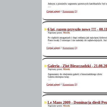
Jednym z pionierów segmentu sportowych hatchbacków był m
....
Czytaj więcej
//
Komentarze [5]
6 lat, razem przyszło nowe !!!! - 08.1
Napisany przez:
Misiek
Po ciężkich zmaganiach i chęci oddania jak najwięcej klubo
Prace trwały 3 miesiące i nie należały do najłatwiejszych.
....
Czytaj więcej
//
Komentarze [3]
Galeria - Zlot Bieszczadzki - 21.08.2
Napisany przez:
Misiek
Zapraszamy do obejrzenia galerii z bieszczadzkiego zlotu
Galeria dostepna tutaj:
....
Czytaj więcej
//
Komentarze [0]
Le Mans 2009 - Dominacja diesli Peu
Napisany przez:
Misiek