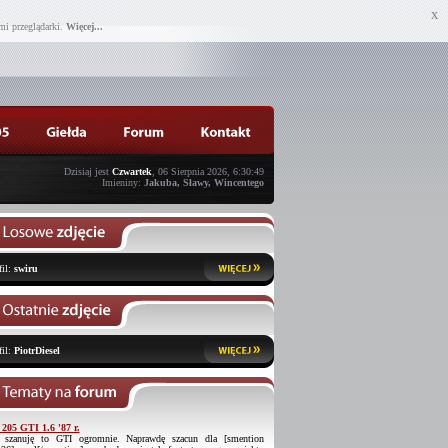
X
mi przeglądarki.
Więcej...
Dzisiaj jest
Czwartek
, 06 Sierpnia 2026, 6:30:49
Imieniny:
Jakuba, Sławy, Wincentego
fil:
swiru
fil:
PiotrDiesel
 205 GTI 1.6 '87 r.
 szanuję to GTI ogromnie. Naprawdę szacun dla [smention