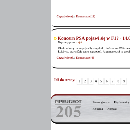
....
Czytaj więcej
//
Komentarze [11]
Koncern PSA pojawi się w F1? - 14.0
Napisany przez:
cejot
Około miesiąc temu pojawiły się plotki, że koncern PSA zam
Lefebvre, oczywiście temu zaprzeczył. Argumentował to proble
Czytaj więcej
//
Komentarze [4]
Idź do strony:
4
1
2
3
5
6
7
8
9
Strona główna
Użytkownicy
Reklama
Kontakt