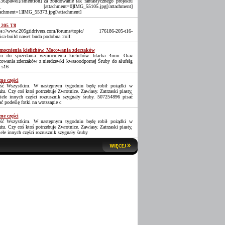
36]pawel[/smention] za zbudowanie tak fantastycznego projektu
_ [attachment=0]IMG_55105.jpg[/attachment]
tachment=1]IMG_55373.jpg[/attachment]
 205 T8
ps://www.205gtidrivers.com/forums/topic/ 176186-205-t16-
lica-build nawet buda podobna :roll:
ocnienia kielichów. Mocowania zderzaków
 do sprzedania wzmocnienia kielichów blacha 4mm Oraz
owania zderzaków z nierdzewki kwasoodpornej Śruby do alufelg
 s16
ne części
ść Wszystkim. W następnym tygodniu będę robił pożądki w
ażu. Czy coś ktoś potrzebuje Zwrotnice. Zawiasy. Zatrzaski piasty,
iele innych części rozrusznik szygnały śruby. 507254896 pisać
ać podeślę fotki na wotssapie c
ne części
ść Wszystkim. W następnym tygodniu będę robił pożądki w
ażu. Czy coś ktoś potrzebuje Zwrotnice. Zawiasy. Zatrzaski piasty,
iele innych części rozrusznik szygnały śruby