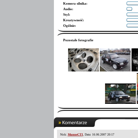
Komora silnika
:
Audio
:
Styl
:
Kreatywność
:
Ogólnie
:
Pozostałe fotografie
Nick:
MunneCTI
, Data: 16.06.2007 20:17