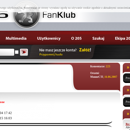
wego użytkownika. Korzystając ze strony wyrażasz zgodę na używanie cookie zgodnie z aktualnymi ustawienia
Komentarze:
223
Ostatni:
MunneCTI
, 16.06.2007
Pro
one
Pro
04 17:42
15 16:03
Re:
Ale