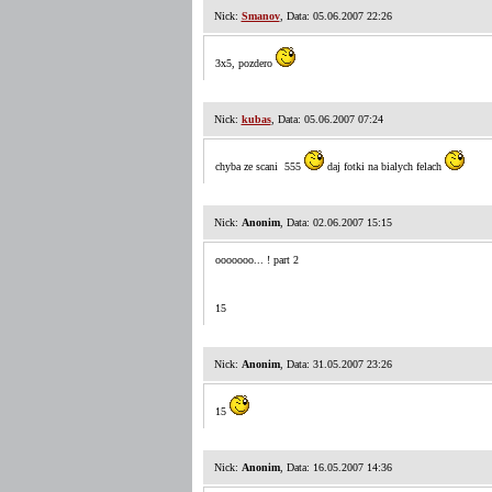
Nick:
Smanov
, Data: 05.06.2007 22:26
3x5, pozdero
Nick:
kubas
, Data: 05.06.2007 07:24
chyba ze scani
555
daj fotki na bialych felach
Nick:
Anonim
, Data: 02.06.2007 15:15
ooooooo... ! part 2
15
Nick:
Anonim
, Data: 31.05.2007 23:26
15
Nick:
Anonim
, Data: 16.05.2007 14:36