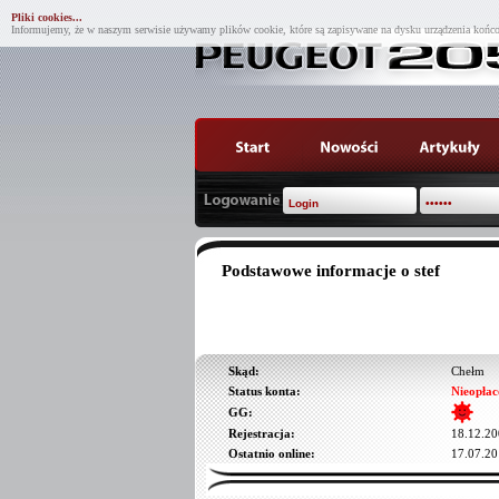
Pliki cookies...
Informujemy, że w naszym serwisie używamy plików cookie, które są zapisywane na dysku urządzenia końco
Podstawowe informacje o stef
Skąd:
Chełm
Status konta:
Nieopłac
GG:
Rejestracja:
18.12.20
Ostatnio online:
17.07.20