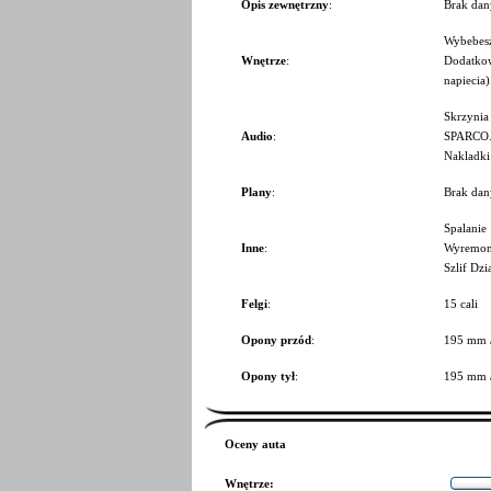
Opis zewnętrzny
:
Brak dan
Wybebesz
Wnętrze
:
Dodatkow
napiecia
Skrzynia
Audio
:
SPARCO. 
Nakladki
Plany
:
Brak dan
Spalanie
Inne
:
Wyremont
Szlif Dzi
Felgi
:
15 cali
Opony przód
:
195 mm 
Opony tył
:
195 mm 
Oceny auta
Wnętrze
: