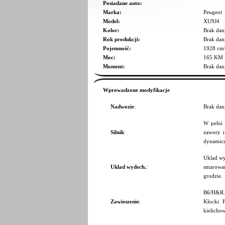
Posiadane auto:
Marka:
Peugeot
Model:
XU9J4
Kolor:
Brak dan
Rok produkcji:
Brak dan
Pojemność:
1928 cm
Moc:
165 KM
Moment:
Brak dan
Wprowadzone modyfikacje
Nadwozie
:
Brak dan
W pelni
Silnik
:
zawory i
dynamicz
Uklad wy
Układ wydech.
:
smarowa
grodzie.
B6/H&R.
Zawieszenie
:
Klocki 
kielicho