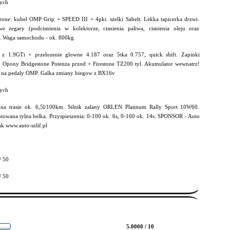
ych
one: kubel OMP Grip + SPEED III + 4pkt. szelki Sabelt. Lekka tapicerka drzwi.
e zegary (podcisnienia w kolektorze, cisnienia paliwa, cisnienia oleju oraz
). Waga samochodu - ok. 800kg
 z 1.9GTi + przelozenie glowne 4.187 oraz 5tka 0.757, quick shift. Zapinki
Opony Bridgestone Potenza przod + Firestone TZ200 tyl. Akumulator wewnatrz!
 na pedaly OMP. Galka zmiany biegow z BX16v
ych
 na trasie ok. 6,5l/100km. Silnik zalany ORLEN Platinum Rally Sport 10W60.
owana tylna belka. Przyspieszenia: 0-100 ok. 6s, 0-160 ok. 14s. SPONSOR - Auto
ak www.auto-szlif.pl
/ 50
/ 50
5.0000 / 10