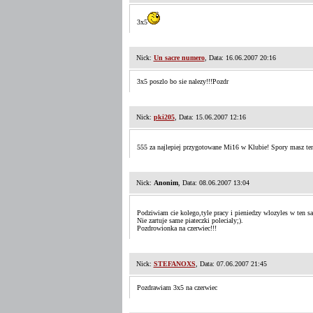
3x5
Nick:
Un sacre numero
, Data: 16.06.2007 20:16
3x5 poszlo bo sie nalezy!!!Pozdr
Nick:
pki205
, Data: 15.06.2007 12:16
555 za najlepiej przygotowane Mi16 w Klubie! Spory masz te
Nick:
Anonim
, Data: 08.06.2007 13:04
Podziwiam cie kolego,tyle pracy i pieniedzy wlozyles w ten sa
Nie zartuje same piateczki polecialy;).
Pozdrowionka na czerwiec!!!
Nick:
STEFANOXS
, Data: 07.06.2007 21:45
Pozdrawiam 3x5 na czerwiec