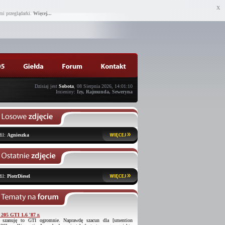
X
mi przeglądarki.
Więcej...
Dzisiaj jest
Sobota
, 08 Sierpnia 2026, 14:01:10
Imieniny:
Izy, Rajmunda, Seweryna
fil:
Agnieszka
fil:
PiotrDiesel
 205 GTI 1.6 '87 r.
 szanuję to GTI ogromnie. Naprawdę szacun dla [smention