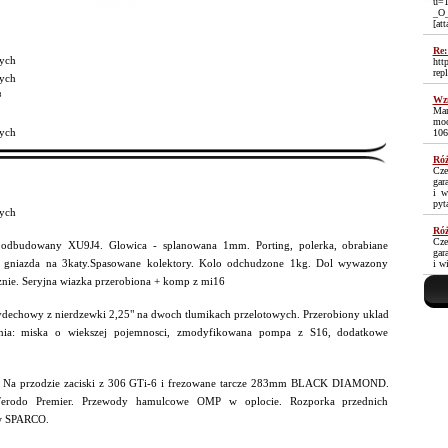
u=1
_O
[at
Re:
ych
htt
rep
ych
³
Wzm
Mam
moc
ych
106
Róż
Cze
gar
i w
pyt
ych
Róż
Cze
 odbudowany XU9J4. Glowica - splanowana 1mm. Porting, polerka, obrabiane
gar
 gniazda na 3katy.Spasowane kolektory. Kolo odchudzone 1kg. Dol wywazony
i w
nie. Seryjna wiazka przerobiona + komp z mi16
dechowy z nierdzewki 2,25" na dwoch tlumikach przelotowych. Przerobiony uklad
nia: miska o wiekszej pojemnosci, zmodyfikowana pompa z S16, dodatkowe
 Na przodzie zaciski z 306 GTi-6 i frezowane tarcze 283mm BLACK DIAMOND.
Ferodo Premier. Przewody hamulcowe OMP w oplocie. Rozporka przednich
w SPARCO.