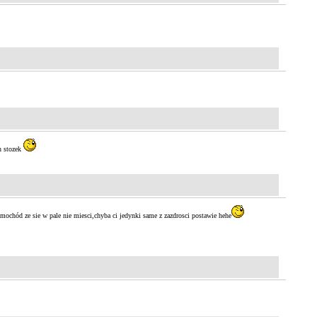
n stozek
mochód ze sie w pale nie miesci,chyba ci jedynki same z zazdrosci postawie hehe