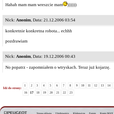
Hahah mam mam wreszcie mam
))))))
Nick:
Anonim
, Data: 21.12.2006 03:54
konkretnie konkretna robota... echhh
pozdrawiam
Nick:
Anonim
, Data: 19.12.2006 00:43
No popatrz - zapomniałem o wtryskach. Teraz już kojarzę.
1
2
3
4
5
6
7
8
9
10
11
12
13
14
Idź do strony:
17
16
18
19
20
21
22
23
Strona główna
Użytkownicy
Klubowicze
Forum
Konto MAX