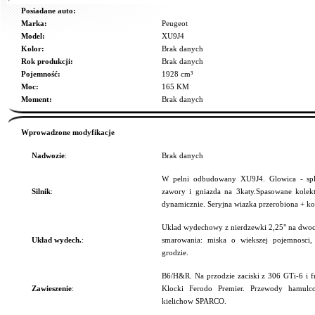
Posiadane auto:
Marka:
Peugeot
Model:
XU9J4
Kolor:
Brak danych
Rok produkcji:
Brak danych
Pojemność:
1928 cm³
Moc:
165 KM
Moment:
Brak danych
Wprowadzone modyfikacje
Nadwozie
:
Brak danych
W pelni odbudowany XU9J4. Glowica - spl
Silnik
:
zawory i gniazda na 3katy.Spasowane kole
dynamicznie. Seryjna wiazka przerobiona + k
Uklad wydechowy z nierdzewki 2,25" na dwoc
Układ wydech.
:
smarowania: miska o wiekszej pojemnosc
grodzie.
B6/H&R. Na przodzie zaciski z 306 GTi-6
Zawieszenie
:
Klocki Ferodo Premier. Przewody hamul
kielichow SPARCO.