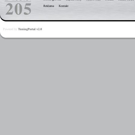
Reklama
Kontakt
Powered by
TuningPortal v2.0