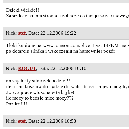
Dzieki wielkie!!
Zaraz lece na tom stronke i zobacze co tam jeszcze cikaweg
Nick:
stef
, Data: 22.12.2006 19:22
Tloki kupione na www.tomson.com.pl za 3tys. 147KM ma s
po dotarciu silnika i wskoczeniu na hamownie! pozdr
Nick:
KOGUT
, Data: 22.12.2006 19:10
no zajebisty silniczek bedzie!!!
ile to cie kosztowalo i gdzie dorwales te czesci jesli moglb
3x5 za prace wlozona w ta bryke!
ile mocy to bedzie miec mocy???
Pozdro!!!!
Nick:
stef
, Data: 22.12.2006 18:53