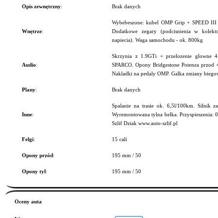
Opis zewnętrzny
:
Brak danych
Wybebeszone: kubel OMP Grip + SPEED III + 
Wnętrze
:
Dodatkowe zegary (podcisnienia w kolektor
napiecia). Waga samochodu - ok. 800kg
Skrzynia z 1.9GTi + przelozenie glowne 4.
Audio
:
SPARCO. Opony Bridgestone Potenza przod +
Nakladki na pedaly OMP. Galka zmiany bieg
Plany
:
Brak danych
Spalanie na trasie ok. 6,5l/100km. Silnik
Inne
:
Wyremontowana tylna belka. Przyspieszenia: 
Szlif Dziak www.auto-szlif.pl
Felgi
:
15 cali
Opony przód
:
195 mm / 50
Opony tył
:
195 mm / 50
Oceny auta