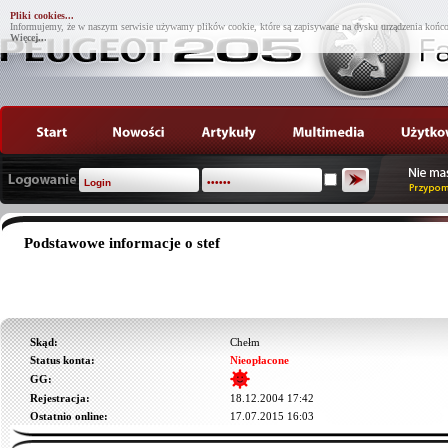
Pliki cookies...
Informujemy, że w naszym serwisie używamy plików cookie, które są zapisywane na dysku urządzenia końco
Więcej...
Podstawowe informacje o stef
Skąd:
Chełm
Status konta:
Nieopłacone
GG:
Rejestracja:
18.12.2004 17:42
Ostatnio online:
17.07.2015 16:03