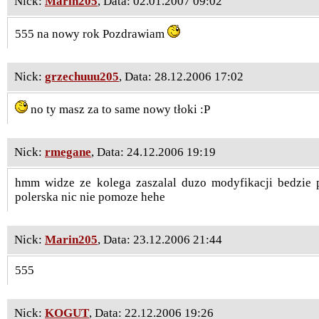
Nick:
Marin205
, Data: 02.01.2007 09:02
555 na nowy rok Pozdrawiam
Nick:
grzechuuu205
, Data: 28.12.2006 17:02
no ty masz za to same nowy tłoki :P
Nick:
rmegane
, Data: 24.12.2006 19:19
hmm widze ze kolega zaszalal duzo modyfikacji bedzie 
polerska nic nie pomoze hehe
Nick:
Marin205
, Data: 23.12.2006 21:44
555
Nick:
KOGUT
, Data: 22.12.2006 19:26