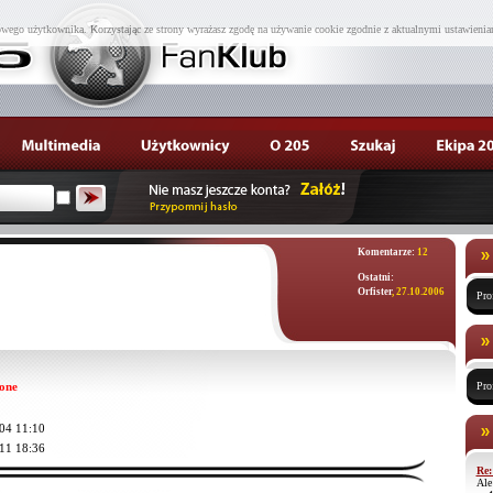
wego użytkownika. Korzystając ze strony wyrażasz zgodę na używanie cookie zgodnie z aktualnymi ustawienia
Komentarze:
12
Ostatni:
Orfister
, 27.10.2006
Pro
one
Pro
04 11:10
11 18:36
Re:
Ale