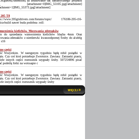
36]pawel[/smention] za zbudowanie tak fantastycznego projektu
_ [attachment=0]IMG_55105.jpg[/attachment]
tachment=1]IMG_55373.jpg[/attachment]
 205 T8
ps://www.205gtidrivers.com/forums/topic/ 176186-205-t16-
lica-build nawet buda podobna :roll:
ocnienia kielichów. Mocowania zderzaków
 do sprzedania wzmocnienia kielichów blacha 4mm Oraz
owania zderzaków z nierdzewki kwasoodpornej Śruby do alufelg
 s16
ne części
ść Wszystkim. W następnym tygodniu będę robił pożądki w
ażu. Czy coś ktoś potrzebuje Zwrotnice. Zawiasy. Zatrzaski piasty,
iele innych części rozrusznik szygnały śruby. 507254896 pisać
ać podeślę fotki na wotssapie c
ne części
ść Wszystkim. W następnym tygodniu będę robił pożądki w
ażu. Czy coś ktoś potrzebuje Zwrotnice. Zawiasy. Zatrzaski piasty,
iele innych części rozrusznik szygnały śruby