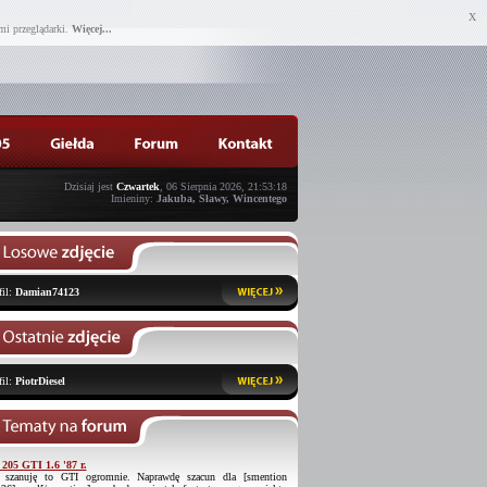
X
mi przeglądarki.
Więcej...
Dzisiaj jest
Czwartek
, 06 Sierpnia 2026, 21:53:18
Imieniny:
Jakuba, Sławy, Wincentego
fil:
Damian74123
fil:
PiotrDiesel
 205 GTI 1.6 '87 r.
 szanuję to GTI ogromnie. Naprawdę szacun dla [smention