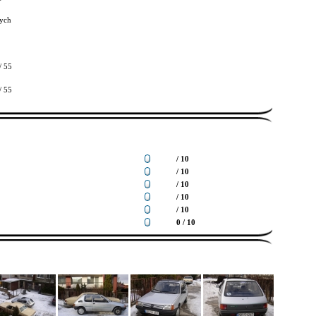
ych
/ 55
/ 55
/ 10
/ 10
/ 10
/ 10
/ 10
0 / 10