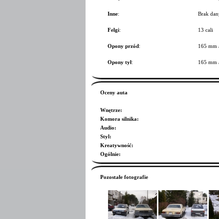
Inne
:
Brak dan
Felgi
:
13 cali
Opony przód
:
165 mm 
Opony tył
:
165 mm 
Oceny auta
Wnętrze
:
Komora silnika
:
Audio
:
Styl
:
Kreatywność
:
Ogólnie
:
Pozostałe fotografie