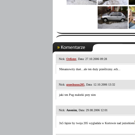
Nick:
Orfister
, Data: 27.10.2006 09:28
NIesamowity duet...ale ten duży prześliczny..ech...
Nick:
grzechuuu205
, Data: 12.10.2006 13:32
jaki ten Pug malutki przy nim
Nick:
Anonim
, Data: 29.08.2006 12:01
3x5 fajnie by twoja 205 wygladala w Kortowie nad jeziorkiem