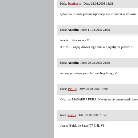
Nick:
Damian1p
, Data: 28.04.2005 18:02
tylko cos te nasze polskie rejestracje nie w piec ni w dziewiec :
Nick:
Anonim
, Data: 11.04.2005 23:59
te auta... dwa swiaty !!!
3.8l v6... nagraj dzwiek tego silnika i wyslij mi prosze! =]
Nick:
Anonim
, Data: 20.03.2005 20:09
to teraz pozostaje go zrobić na bling bling ]:->
Nick:
PIT_R
, Data: 20.03.2005 17:08
O k...wa MASAKRA FURA. Nie ma to jak amerykanski kra
Nick:
kiwus
, Data: 20.03.2005 16:48
Jest to Buick Le Sabre '77 3,8L V6