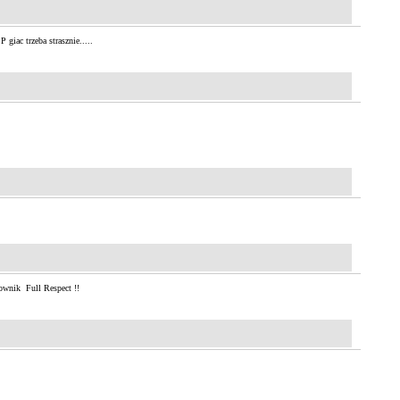
P giac trzeba strasznie.....
zownik
Full Respect !!