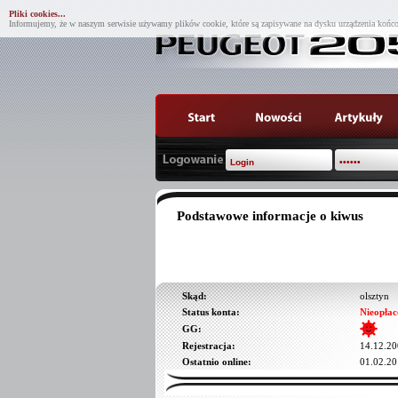
Pliki cookies...
Informujemy, że w naszym serwisie używamy plików cookie, które są zapisywane na dysku urządzenia końco
Podstawowe informacje o kiwus
Skąd:
olsztyn
Status konta:
Nieopłac
GG:
Rejestracja:
14.12.20
Ostatnio online:
01.02.20