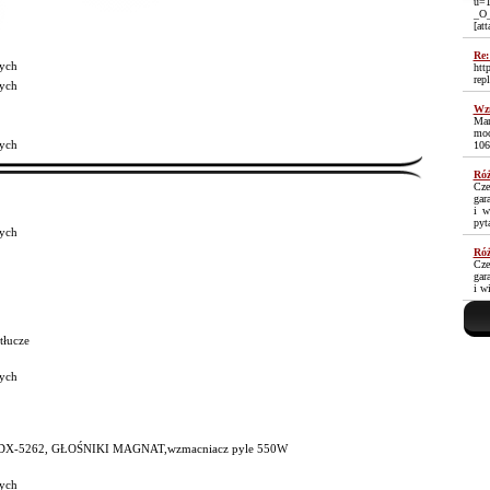
u=1
_O
[at
Re:
ych
htt
rep
ych
Wzm
Mam
moc
ych
106
Róż
Cze
gar
i w
pyt
ych
Róż
Cze
gar
i w
tłucze
ych
X-5262, GŁOŚNIKI MAGNAT,wzmacniacz pyle 550W
ych