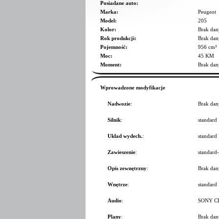
Posiadane auto:
Marka:
Peugeot
Model:
205
Kolor:
Brak dan
Rok produkcji:
Brak dan
Pojemność:
956 cm³
Moc:
45 KM
Moment:
Brak dan
Wprowadzone modyfikacje
Nadwozie
:
Brak dan
Silnik
:
standard
Układ wydech.
:
standard
Zawieszenie
:
standard-
Opis zewnętrzny
:
Brak dan
Wnętrze
:
standard
Audio
:
SONY CD
Plany
:
Brak dan