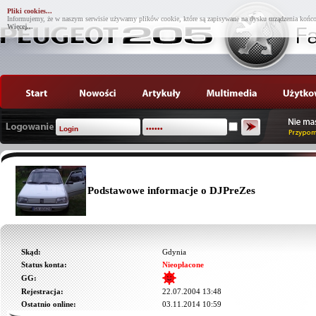
Pliki cookies...
Informujemy, że w naszym serwisie używamy plików cookie, które są zapisywane na dysku urządzenia końco
Więcej...
Podstawowe informacje o DJPreZes
Skąd:
Gdynia
Status konta:
Nieopłacone
GG:
Rejestracja:
22.07.2004 13:48
Ostatnio online:
03.11.2014 10:59