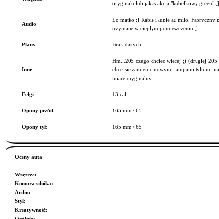
oryginalu lub jakas akcja "kubelkowy green" ;]
Ło matko ;] Rabie i łupie az milo. Fabryczny 
Audio
:
trzymane w cieplym pomieszczeniu ;]
Plany
:
Brak danych
Hm...205 czego chciec wiecej ;) (drugiej 205 
Inne
:
chce sie zamienic nowymi lampami tylnimi na
miare oryginalny.
Felgi
:
13 cali
Opony przód
:
165 mm / 65
Opony tył
:
165 mm / 65
Oceny auta
Wnętrze
:
Komora silnika
:
Audio
:
Styl
:
Kreatywność
:
Ogólnie
: