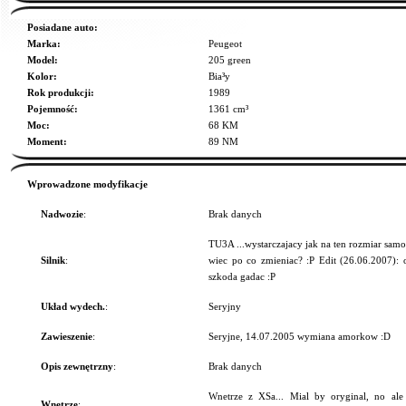
Posiadane auto:
Marka:
Peugeot
Model:
205 green
Kolor:
Bia³y
Rok produkcji:
1989
Pojemność:
1361 cm³
Moc:
68 KM
Moment:
89 NM
Wprowadzone modyfikacje
Nadwozie
:
Brak danych
TU3A ...wystarczajacy jak na ten rozmiar samo
Silnik
:
wiec po co zmieniac? :P Edit (26.06.2007): oj
szkoda gadac :P
Układ wydech.
:
Seryjny
Zawieszenie
:
Seryjne, 14.07.2005 wymiana amorkow :D
Opis zewnętrzny
:
Brak danych
Wnetrze z XSa... Mial by oryginal, no al
Wnętrze
: