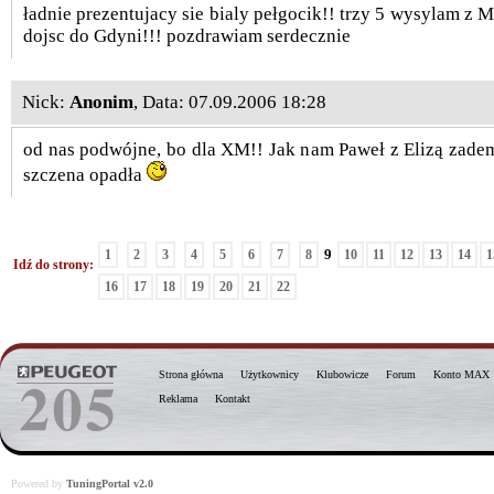
ładnie prezentujacy sie bialy pełgocik!! trzy 5 wysylam z 
dojsc do Gdyni!!! pozdrawiam serdecznie
Nick:
Anonim
, Data: 07.09.2006 18:28
od nas podwójne, bo dla XM!! Jak nam Paweł z Elizą zadem
szczena opadła
9
1
2
3
4
5
6
7
8
10
11
12
13
14
1
Idź do strony:
16
17
18
19
20
21
22
Strona główna
Użytkownicy
Klubowicze
Forum
Konto MAX
Reklama
Kontakt
Powered by
TuningPortal v2.0