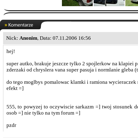
Nick:
Anonim
, Data: 07.11.2006 16:56
hej!
super autko, brakuje jeszcze tylko 2 spojlerkow na klapiei 
zderzaki od chryslera vana super pasuja i normlanie gleba (
do tego moglbys pomalowac klamki i ramiona wycieraczek
efekt =]
555, to powyzej to oczywiscie sarkazm =] twoj stosunek d
osob =] nie tylko na tym forum =]
pzdr