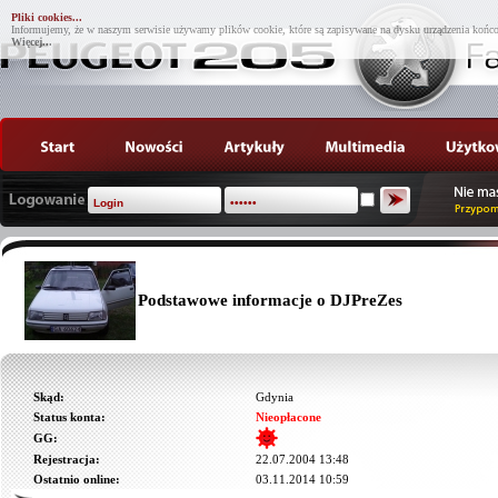
Pliki cookies...
Informujemy, że w naszym serwisie używamy plików cookie, które są zapisywane na dysku urządzenia końco
Więcej...
Podstawowe informacje o DJPreZes
Skąd:
Gdynia
Status konta:
Nieopłacone
GG:
Rejestracja:
22.07.2004 13:48
Ostatnio online:
03.11.2014 10:59