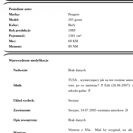
Posiadane auto:
Marka:
Peugeot
Model:
205 green
Kolor:
Bia³y
Rok produkcji:
1989
Pojemność:
1361 cm³
Moc:
68 KM
Moment:
89 NM
Wprowadzone modyfikacje
Nadwozie
:
Brak danych
TU3A ...wystarczajacy jak na ten rozmiar samo
Silnik
:
wiec po co zmieniac? :P Edit (26.06.2007): oj
szkoda gadac :P
Układ wydech.
:
Seryjny
Zawieszenie
:
Seryjne, 14.07.2005 wymiana amorkow :D
Opis zewnętrzny
:
Brak danych
Wnetrze z XSa... Mial by oryginal, no al
Wnętrze
: