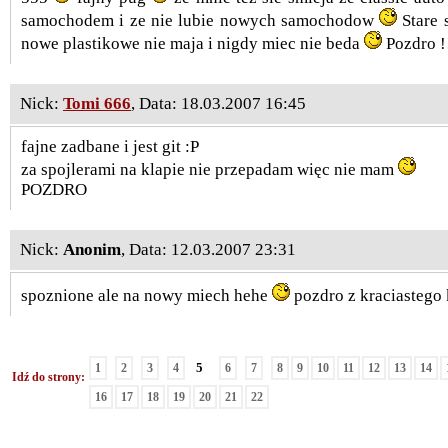
samochodem i ze nie lubie nowych samochodow
Stare 
nowe plastikowe nie maja i nigdy miec nie beda
Pozdro !
Nick:
Tomi 666
, Data: 18.03.2007 16:45
fajne zadbane i jest git :P
za spojlerami na klapie nie przepadam więc nie mam
POZDRO
Nick:
Anonim
, Data: 12.03.2007 23:31
spoznione ale na nowy miech hehe
pozdro z kraciastego
5
1
2
3
4
6
7
8
9
10
11
12
13
14
Idź do strony:
16
17
18
19
20
21
22