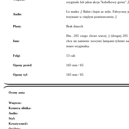
oryginalu lub jakas akcja "kubelkowy green" ;]
Ło matko ;] Rabie i łupie az milo. Fabryczny 
Audio
:
trzymane w cieplym pomieszczeniu ;]
Plany
:
Brak danych
Hm...205 czego chciec wiecej ;) (drugiej 205 
Inne
:
chce sie zamienic nowymi lampami tylnimi na
miare oryginalny.
Felgi
:
13 cali
Opony przód
:
165 mm / 65
Opony tył
:
165 mm / 65
Oceny auta
Wnętrze
:
Komora silnika
:
Audio
:
Styl
:
Kreatywność
:
Ogólnie
: