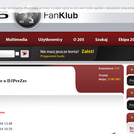
wego użytkownika. Korzystając ze strony wyrażasz zgodę na używanie cookie zgodnie z aktualnymi ustawienia
Komentarze:
219
Ostatni:
deejay
, 13.06.2007
e o DJPreZes
Pro
Pro
one
04 13:48
Re:
14 10:59
Ale