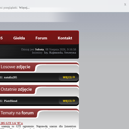
X
mi przeglądarki.
Więcej...
Dzisiaj jest
Sobota
, 08 Sierpnia 2026, 9:16:58
Imieniny:
Izy, Rajmunda, Seweryna
fil:
natalia205
fil:
PiotrDiesel
 205 GTI 1.6 '87 r.
 szanuję to GTI ogromnie. Naprawdę szacun dla [smention