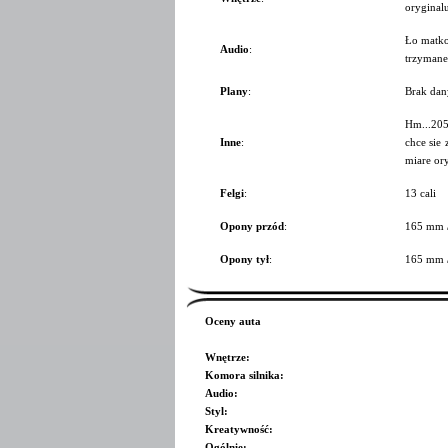
oryginalu
Ło matko 
Audio
:
trzymane
Plany
:
Brak dan
Hm...205 
Inne
:
chce sie
miare ory
Felgi
:
13 cali
Opony przód
:
165 mm 
Opony tył
:
165 mm 
Oceny auta
Wnętrze
:
Komora silnika
:
Audio
:
Styl
:
Kreatywność
:
Ogólnie
: