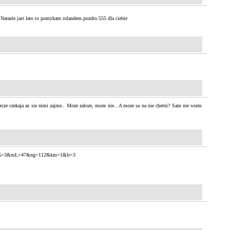
.Narazie jast lato to pomykam rolandem.pozdro.555 dla ciebie
szcze czekaja az sie nimi zajme.. Moze zaloze, moze nie...A moze sa na nie chetni? Sam nie wiem
02&mG=3&mL=47&ng=112&km=1&lr=3