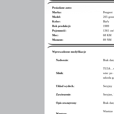
Posiadane auto:
Marka:
Peugeot
Model:
205 gree
Kolor:
Bia³y
Rok produkcji:
1989
Pojemność:
1361 cm
Moc:
68 KM
Moment:
89 NM
Wprowadzone modyfikacje
Nadwozie
:
Brak dan
TU3A ...w
Silnik
:
wiec po c
szkoda g
Układ wydech.
:
Seryjny
Zawieszenie
:
Seryjne,
Opis zewnętrzny
:
Brak dan
Wnetrze 
Wnętrze
: