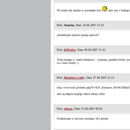
Na stanie jak narazie to posiadam dwa
opis jest z białego
Nick:
Anonim
, Data: 10.06.2007 15:24
potrzebujesz jeszcze pompe paliwa??
Nick:
DJPreZes
, Data: 09.06.2007 21:43
Tylna kanapa w stanie idealnym - wyprana, przednie fotele je
co z nimi zrobie ;]
Nick:
Morderca z rally
, Data: 07.06.2007 21:13
http://www.nstt.pl/index.php?S=KJS_Rzeszow_06-04-
tam są zdjęcia mojego rallye luknij sobie
Nick:
robson
, Data: 07.06.2007 09:26
Pozdrawiam w nowym miesiącu 3x5 poszło.