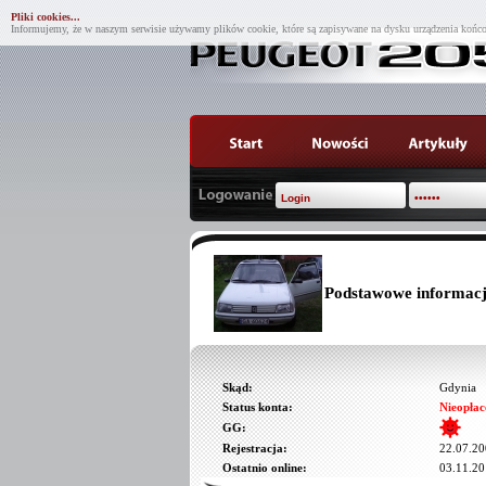
Pliki cookies...
Informujemy, że w naszym serwisie używamy plików cookie, które są zapisywane na dysku urządzenia końco
Podstawowe informacj
Skąd:
Gdynia
Status konta:
Nieopłac
GG:
Rejestracja:
22.07.20
Ostatnio online:
03.11.20