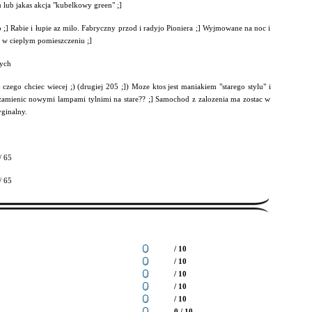
 lub jakas akcja "kubelkowy green" ;]
;] Rabie i łupie az milo. Fabryczny przod i radyjo Pioniera ;] Wyjmowane na noc i
 w cieplym pomieszczeniu ;]
ych
czego chciec wiecej ;) (drugiej 205 ;]) Moze ktos jest maniakiem "starego stylu" i
 zamienic nowymi lampami tylnimi na stare?? ;] Samochod z zalozenia ma zostac w
ginalny.
/ 65
/ 65
/ 10
/ 10
/ 10
/ 10
/ 10
0 / 10