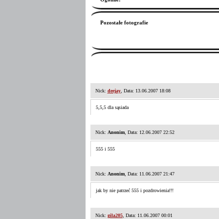
Pozostałe fotografie
Nick:
deejay
, Data: 13.06.2007 18:08
5,5,5 dla sąsiada
Nick:
Anonim
, Data: 12.06.2007 22:52
555 i 555
Nick:
Anonim
, Data: 11.06.2007 21:47
jak by nie patrzeć 555 i pozdrowienia!!!
Nick:
gila205
, Data: 11.06.2007 00:01