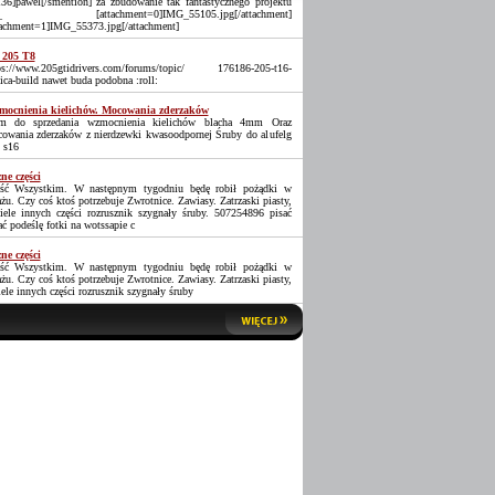
36]pawel[/smention] za zbudowanie tak fantastycznego projektu
_ [attachment=0]IMG_55105.jpg[/attachment]
tachment=1]IMG_55373.jpg[/attachment]
 205 T8
ps://www.205gtidrivers.com/forums/topic/ 176186-205-t16-
lica-build nawet buda podobna :roll:
ocnienia kielichów. Mocowania zderzaków
 do sprzedania wzmocnienia kielichów blacha 4mm Oraz
owania zderzaków z nierdzewki kwasoodpornej Śruby do alufelg
 s16
ne części
ść Wszystkim. W następnym tygodniu będę robił pożądki w
ażu. Czy coś ktoś potrzebuje Zwrotnice. Zawiasy. Zatrzaski piasty,
iele innych części rozrusznik szygnały śruby. 507254896 pisać
ać podeślę fotki na wotssapie c
ne części
ść Wszystkim. W następnym tygodniu będę robił pożądki w
ażu. Czy coś ktoś potrzebuje Zwrotnice. Zawiasy. Zatrzaski piasty,
iele innych części rozrusznik szygnały śruby