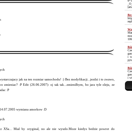
u=1
_O
[at
Re:
htt
n
rep
Wzm
Mam
³
moc
106
Róż
Cze
gar
i w
pyt
Róż
ych
Cze
gar
i w
ystarczajacy jak na ten rozmiar samochodu! :) Bez modyfikacji...jezdzi i to zwawo,
o zmieniac? :P Edit (26.06.2007): oj tak tak...zmienilbym, bo jara tyle oleju, ze
adac :P
 14.07.2005 wymiana amorkow :D
ych
z XSa... Mial by oryginal, no ale nie wyszlo.Moze kiedys bedzie powrot do