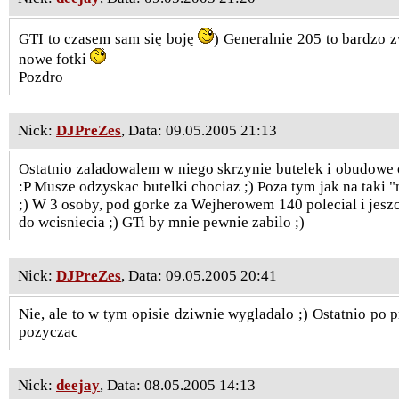
GTI to czasem sam się boję
) Generalnie 205 to bardzo 
nowe fotki
Pozdro
Nick:
DJPreZes
, Data: 09.05.2005 21:13
Ostatnio zaladowalem w niego skrzynie butelek i obudowe od
:P Musze odzyskac butelki chociaz ;) Poza tym jak na taki "m
;) W 3 osoby, pod gorke za Wejherowem 140 polecial i jes
do wcisniecia ;) GTi by mnie pewnie zabilo ;)
Nick:
DJPreZes
, Data: 09.05.2005 20:41
Nie, ale to w tym opisie dziwnie wygladalo ;) Ostatnio po p
pozyczac
Nick:
deejay
, Data: 08.05.2005 14:13