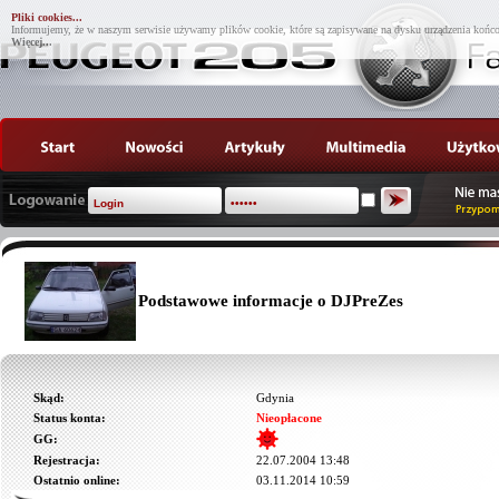
Pliki cookies...
Informujemy, że w naszym serwisie używamy plików cookie, które są zapisywane na dysku urządzenia końco
Więcej...
Podstawowe informacje o DJPreZes
Skąd:
Gdynia
Status konta:
Nieopłacone
GG:
Rejestracja:
22.07.2004 13:48
Ostatnio online:
03.11.2014 10:59