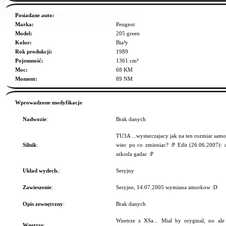
Posiadane auto:
Marka:
Peugeot
Model:
205 green
Kolor:
Bia³y
Rok produkcji:
1989
Pojemność:
1361 cm³
Moc:
68 KM
Moment:
89 NM
Wprowadzone modyfikacje
Nadwozie
:
Brak danych
TU3A ...wystarczajacy jak na ten rozmiar samo
Silnik
:
wiec po co zmieniac? :P Edit (26.06.2007): oj
szkoda gadac :P
Układ wydech.
:
Seryjny
Zawieszenie
:
Seryjne, 14.07.2005 wymiana amorkow :D
Opis zewnętrzny
:
Brak danych
Wnetrze z XSa... Mial by oryginal, no al
Wnętrze
: