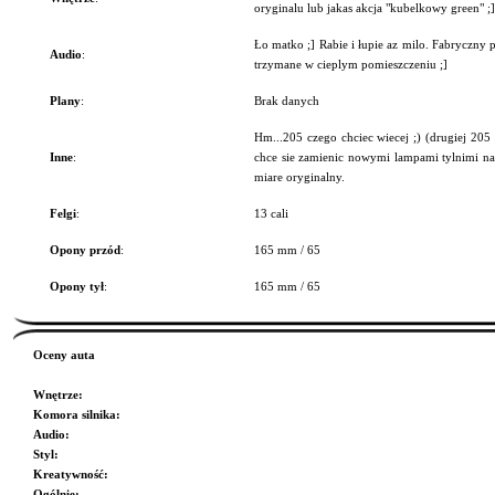
oryginalu lub jakas akcja "kubelkowy green" ;]
Ło matko ;] Rabie i łupie az milo. Fabryczny 
Audio
:
trzymane w cieplym pomieszczeniu ;]
Plany
:
Brak danych
Hm...205 czego chciec wiecej ;) (drugiej 205 
Inne
:
chce sie zamienic nowymi lampami tylnimi na
miare oryginalny.
Felgi
:
13 cali
Opony przód
:
165 mm / 65
Opony tył
:
165 mm / 65
Oceny auta
Wnętrze
:
Komora silnika
:
Audio
:
Styl
:
Kreatywność
:
Ogólnie
: