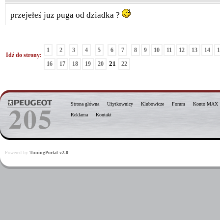
przejełeś juz puga od dziadka ?
1
2
3
4
5
6
7
8
9
10
11
12
13
14
1
Idź do strony:
21
16
17
18
19
20
22
Strona główna
Użytkownicy
Klubowicze
Forum
Konto MAX
Reklama
Kontakt
Powered by
TuningPortal v2.0