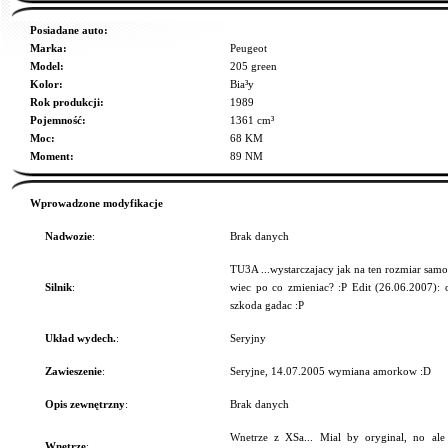
Posiadane auto:
Marka:
Peugeot
Model:
205 green
Kolor:
Bia³y
Rok produkcji:
1989
Pojemność:
1361 cm³
Moc:
68 KM
Moment:
89 NM
Wprowadzone modyfikacje
Nadwozie
:
Brak danych
TU3A ...wystarczajacy jak na ten rozmiar samo
Silnik
:
wiec po co zmieniac? :P Edit (26.06.2007): oj
szkoda gadac :P
Układ wydech.
:
Seryjny
Zawieszenie
:
Seryjne, 14.07.2005 wymiana amorkow :D
Opis zewnętrzny
:
Brak danych
Wnetrze z XSa... Mial by oryginal, no al
Wnętrze
: