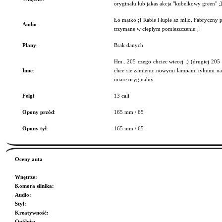
oryginalu lub jakas akcja "kubelkowy green" ;]
Ło matko ;] Rabie i łupie az milo. Fabryczny 
Audio
:
trzymane w cieplym pomieszczeniu ;]
Plany
:
Brak danych
Hm...205 czego chciec wiecej ;) (drugiej 205 
Inne
:
chce sie zamienic nowymi lampami tylnimi na
miare oryginalny.
Felgi
:
13 cali
Opony przód
:
165 mm / 65
Opony tył
:
165 mm / 65
Oceny auta
Wnętrze
:
Komora silnika
:
Audio
:
Styl
:
Kreatywność
:
Ogólnie
: