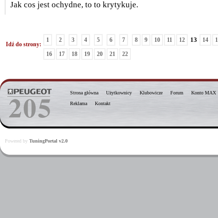
Jak cos jest ochydne, to to krytykuje.
13
1
2
3
4
5
6
7
8
9
10
11
12
14
1
Idź do strony:
16
17
18
19
20
21
22
Strona główna
Użytkownicy
Klubowicze
Forum
Konto MAX
Reklama
Kontakt
Powered by
TuningPortal v2.0