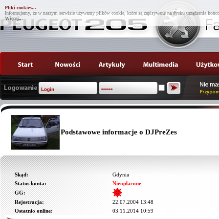
Pliki cookies...
Informujemy, że w naszym serwisie używamy plików cookie, które są zapisywane na dysku urządzenia końco
Więcej...
Podstawowe informacje o DJPreZes
Skąd:
Gdynia
Status konta:
Nieopłacone
GG:
Rejestracja:
22.07.2004 13:48
Ostatnio online:
03.11.2014 10:59