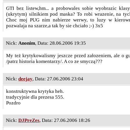
GTI bez listew,hm... a probowales sobie wyobrazic kla
(ukrytym) silnikiem pod maska? To robi wrazenie, na tych
Choc moj PUG nim nabierze werwy, to luzy w kierown
pozwalaja na szarze,a tak by sie chciało ;-) 3x5
Nick:
Anonim
, Data: 28.06.2006 19:35
My też krytykowalismy jeszcze przed załozeniem, ale o gu
/patrz historia komentarzy/. A co ze smyczą???
Nick:
deejay
, Data: 27.06.2006 23:04
konstruktywna krytyka heh.
tradycyjnie dla prezesa 555.
Pozdro
Nick:
DJPreZes
, Data: 27.06.2006 18:26