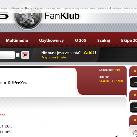
wego użytkownika. Korzystając ze strony wyrażasz zgodę na używanie cookie zgodnie z aktualnymi ustawienia
Komentarze:
219
Ostatni:
Anonim, 31.07.2006
e o DJPreZes
Pro
Pro
one
04 13:48
Re:
14 10:59
Ale