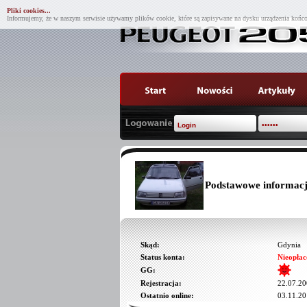
Pliki cookies...
Informujemy, że w naszym serwisie używamy plików cookie, które są zapisywane na dysku urządzenia końco
Podstawowe informacj
Skąd:
Gdynia
Status konta:
Nieopłac
GG:
Rejestracja:
22.07.20
Ostatnio online:
03.11.20