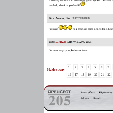
Czerwony do rozbiórki, dostalismy go od sąsiada. Bierzemy co
nie brał, własciciel go chwalił
Nick:
Anonim
, Data: 08.07.2006 09:37
już dane
no i zrzuciłam sama siebie z top 5 hehe
Nick:
DJPreZes
, Data: 07.07.2006 21:35
Na temat smyczy napisalem na forum.
1
2
3
4
5
6
7
Idź do strony:
16
17
18
19
20
21
22
Strona główna
Użytkownicy
Reklama
Kontakt