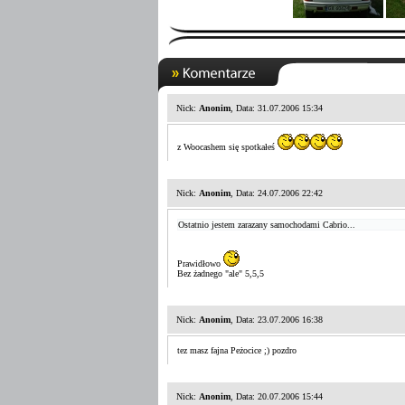
Nick:
Anonim
, Data: 31.07.2006 15:34
z Woocashem się spotkałeś
Nick:
Anonim
, Data: 24.07.2006 22:42
Ostatnio jestem zarazany samochodami Cabrio...
Prawidłowo
Bez żadnego "ale" 5,5,5
Nick:
Anonim
, Data: 23.07.2006 16:38
tez masz fajna Peżocice ;) pozdro
Nick:
Anonim
, Data: 20.07.2006 15:44