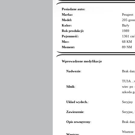
Posiadane auto:
Marka:
Peugeot
Model:
205 gree
Kolor:
Bia³y
Rok produkcji:
1989
Pojemność:
1361 cm
Moc:
68 KM
Moment:
89 NM
Wprowadzone modyfikacje
Nadwozie
:
Brak dan
TU3A ...w
Silnik
:
wiec po c
szkoda g
Układ wydech.
:
Seryjny
Zawieszenie
:
Seryjne,
Opis zewnętrzny
:
Brak dan
Wnetrze 
Wnętrze
: