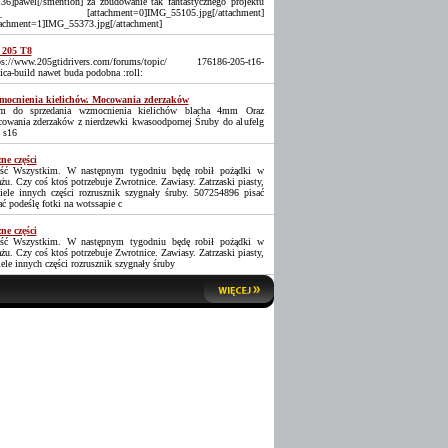
36]pawel[/smention] za zbudowanie tak fantastycznego projektu
_ [attachment=0]IMG_55105.jpg[/attachment]
tachment=1]IMG_55373.jpg[/attachment]
 205 T8
ps://www.205gtidrivers.com/forums/topic/ 176186-205-t16-
lica-build nawet buda podobna :roll:
ocnienia kielichów. Mocowania zderzaków
 do sprzedania wzmocnienia kielichów blacha 4mm Oraz
owania zderzaków z nierdzewki kwasoodpornej Śruby do alufelg
 s16
ne części
ść Wszystkim. W następnym tygodniu będę robił pożądki w
ażu. Czy coś ktoś potrzebuje Zwrotnice. Zawiasy. Zatrzaski piasty,
iele innych części rozrusznik szygnały śruby. 507254896 pisać
ać podeślę fotki na wotssapie c
ne części
ść Wszystkim. W następnym tygodniu będę robił pożądki w
ażu. Czy coś ktoś potrzebuje Zwrotnice. Zawiasy. Zatrzaski piasty,
iele innych części rozrusznik szygnały śruby