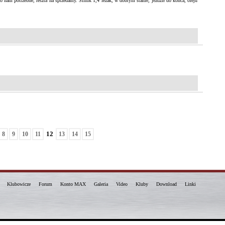
 nam potrzebne, reszta na sprzedamy. Silnik 1,4 leżak, w dobrym stanie, jezdził do końca, oleju
12
8
9
10
11
13
14
15
Klubowicze
Forum
Konto MAX
Galeria
Video
Kluby
Download
Linki