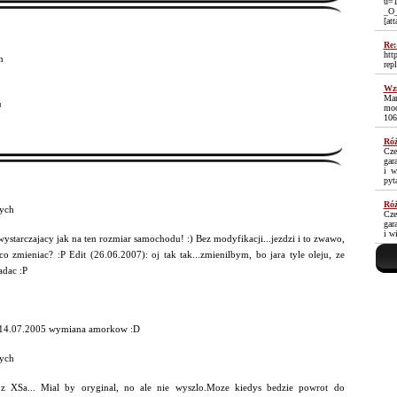
u=1
_O
[at
Re:
htt
n
rep
Wzm
Mam
³
moc
106
Róż
Cze
gar
i w
pyt
Róż
ych
Cze
gar
i w
ystarczajacy jak na ten rozmiar samochodu! :) Bez modyfikacji...jezdzi i to zwawo,
o zmieniac? :P Edit (26.06.2007): oj tak tak...zmienilbym, bo jara tyle oleju, ze
adac :P
 14.07.2005 wymiana amorkow :D
ych
z XSa... Mial by oryginal, no ale nie wyszlo.Moze kiedys bedzie powrot do