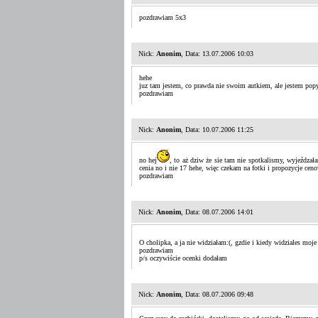
pozdrawiam 5x3
Nick:
Anonim
, Data: 13.07.2006 10:03
hehe
juz tam jestem, co prawda nie swoim autkiem, ale jestem popy
pozdrawiam
Nick:
Anonim
, Data: 10.07.2006 11:25
no hej
, to aż dziw że sie tam nie spotkalismy, wyjeźdza
cenia no i nie 17 hehe, więc czekam na fotki i propozycje cen
pozdrawiam
Nick:
Anonim
, Data: 08.07.2006 14:01
O cholipka, a ja nie widziałam:(, gzdie i kiedy widziales moje
pozdrawiam
p/s oczywiście ocenki dodałam
Nick:
Anonim
, Data: 08.07.2006 09:48