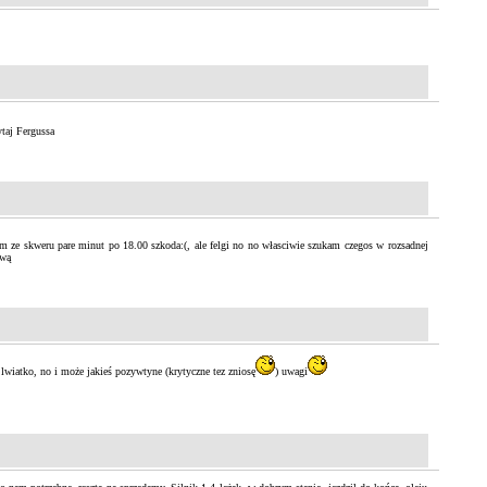
taj Fergussa
łam ze skweru pare minut po 18.00 szkoda:(, ale felgi no no własciwie szukam czegos w rozsadnej
ową
 lwiatko, no i może jakieś pozywtyne (krytyczne tez zniosę
) uwagi