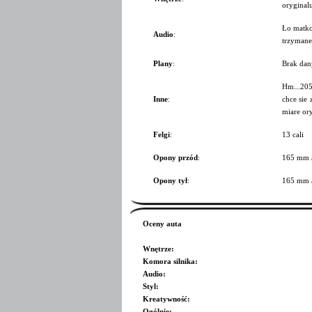
oryginalu
Ło matko 
Audio
:
trzymane
Plany
:
Brak dan
Hm...205 
Inne
:
chce sie
miare ory
Felgi
:
13 cali
Opony przód
:
165 mm 
Opony tył
:
165 mm 
Oceny auta
Wnętrze
:
Komora silnika
:
Audio
:
Styl
:
Kreatywność
:
Ogólnie
: