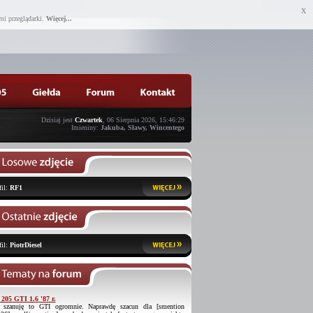
X
mi przeglądarki.
Więcej...
Dzisiaj jest
Czwartek
, 06 Sierpnia 2026, 15:46:29
Imieniny:
Jakuba, Sławy, Wincentego
fil:
RF1
fil:
PiotrDiesel
 205 GTI 1.6 '87 r.
 szanuję to GTI ogromnie. Naprawdę szacun dla [smention