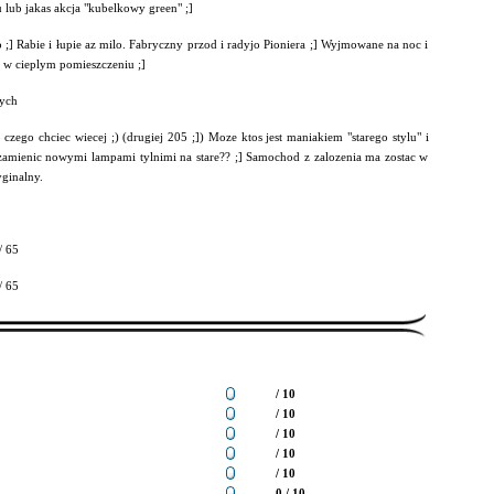
 lub jakas akcja "kubelkowy green" ;]
;] Rabie i łupie az milo. Fabryczny przod i radyjo Pioniera ;] Wyjmowane na noc i
 w cieplym pomieszczeniu ;]
ych
czego chciec wiecej ;) (drugiej 205 ;]) Moze ktos jest maniakiem "starego stylu" i
 zamienic nowymi lampami tylnimi na stare?? ;] Samochod z zalozenia ma zostac w
ginalny.
/ 65
/ 65
/ 10
/ 10
/ 10
/ 10
/ 10
0 / 10