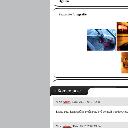
Ogólnie
:
Pozostałe fotografie
Nick:
Azazel
, Data: 29.01.2010 16:58
Ładny pug, jednocześnie prośba czy byś poradził i podpowiedz
Nick:
robson
, Data: 05.01.2009 19:34