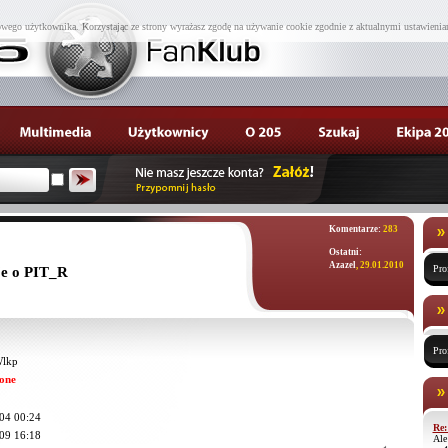
wego użytkownika. Korzystając ze strony wyrażasz zgodę na używanie cookie zgodnie z aktualnymi ustawienia
Komentarze:
283
Ostatni:
Azazel
, 29.01.2010
Pro
je o PIT_R
Pro
Wlkp
one
04 00:24
Re:
09 16:18
Ale