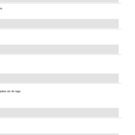
to.
ęskno mi do tego