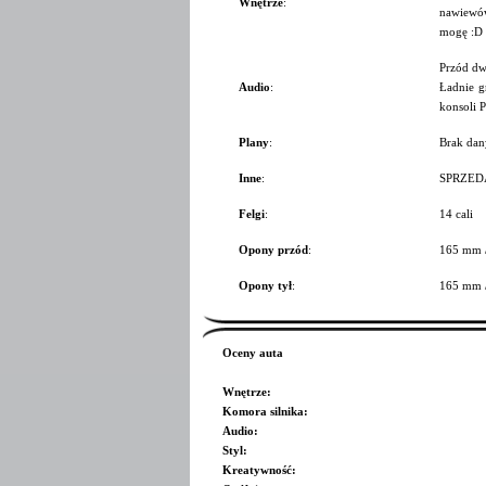
Wnętrze
:
nawiewów
mogę :D 
Przód dw
Audio
:
Ładnie g
konsoli P
Plany
:
Brak dan
Inne
:
SPRZEDAN
Felgi
:
14 cali
Opony przód
:
165 mm 
Opony tył
:
165 mm 
Oceny auta
Wnętrze
:
Komora silnika
:
Audio
:
Styl
:
Kreatywność
: