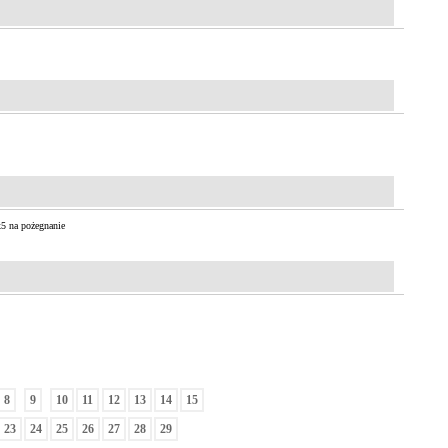
x5 na pożegnanie
8
9
10
11
12
13
14
15
23
24
25
26
27
28
29