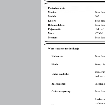
Posiadane auto:
Marka:
Brak dan
Model:
205
Kolor:
Brak dan
Rok produkcji:
Brak dan
Pojemność:
954 cm³
Moc:
47 KM
Moment:
Brak dan
Wprowadzone modyfikacje
Nadwozie
:
Brak dan
Silnik
:
Warcy Ry
Pusta ru
Układ wydech.
:
jakbym m
Zawieszenie
:
Niedlugo
Opis zewnętrzny
:
Brak dan
Lakierow
naświetl