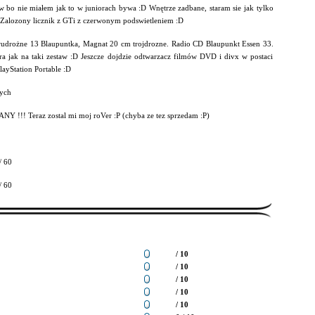
 bo nie miałem jak to w juniorach bywa :D Wnętrze zadbane, staram sie jak tylko
Zalozony licznik z GTi z czerwonym podswietleniem :D
udrożne 13 Blaupuntka, Magnat 20 cm trojdrozne. Radio CD Blaupunkt Essen 33.
ra jak na taki zestaw :D Jeszcze dojdzie odtwarzacz filmów DVD i divx w postaci
layStation Portable :D
ych
Y !!! Teraz zostal mi moj roVer :P (chyba ze tez sprzedam :P)
/ 60
/ 60
/ 10
/ 10
/ 10
/ 10
/ 10