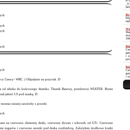
u=1
_O
[at
Re:
ych
htt
rep
ych
Wzm
ych
Mam
moc
106
ych
Róż
Cze
gar
i w
pyt
Róż
ych
Cze
gar
i w
cy Csescy- WRC :) Odpalanie na przycisk :D
ra od silnika do końcowego tłumika. Tłumik Basowy, przelotowy WIATER. Brzmi
iał jakieś 3.0 pod maską :D
 montaz nizszej zawiechy z przodu
ych
ane na czerwono elementy deski, czerwony dywan i schowek od GTi. Czerwone
enie zegarów i czerwone neonki pod deska rozdzielczą. Zalożyłem środkowe kratki