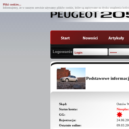
Pliki cookies...
Informujemy, że w naszym serwisie używamy plików cookie, które są zapisywane na dysku urządzenia końco
Podstawowe informac
Skąd:
Ostrów 
Status konta:
Nieopłac
GG:
Rejestracja:
24.06.20
Ostatnio online:
09.03.20