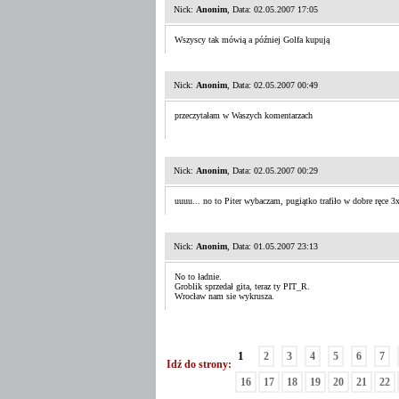
Nick:
Anonim
, Data: 02.05.2007 17:05
Wszyscy tak mówią a później Golfa kupują
Nick:
Anonim
, Data: 02.05.2007 00:49
przeczytałam w Waszych komentarzach
Nick:
Anonim
, Data: 02.05.2007 00:29
uuuu... no to Piter wybaczam, pugiątko trafiło w dobre ręce 3
Nick:
Anonim
, Data: 01.05.2007 23:13
No to ładnie.
Groblik sprzedał gita, teraz ty PIT_R.
Wrocław nam sie wykrusza.
1
2
3
4
5
6
7
Idź do strony:
16
17
18
19
20
21
22