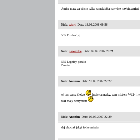
Autko masz zajebiste tylko ta naklejka na tylnej szybie,zmień 
Nick:
cabri
, Data: 19.09.2008 09:56
555 Pozdro! ;-)
Nick:
pawelrlca
, Data: 06.06.2007 20:21
555 Legnicy poszło
Pozdro
Nick:
Anonim
, Data: 10.05.2007 22:22
oj tam zaraz śledzę
lubię tą markę, sam miałem W124 i t
taki mały sentyment
Nick:
Anonim
, Data: 09.05.2007 22:39
daj chociaż jakąś fotkę miecia