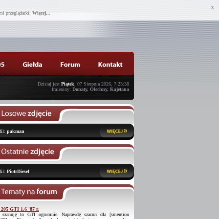
X
mi przeglądarki.
Więcej...
Dzisiaj jest
Piątek
, 07 Sierpnia 2026, 7:23:38
Imieniny:
Donaty, Olechny, Kajetana
fil:
pakman
fil:
PiotrDiesel
 205 GTI 1.6 '87 r.
 szanuję to GTI ogromnie. Naprawdę szacun dla [smention