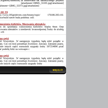
36]pawel[/smention] za zbudowanie tak fantastycznego projektu
_ [attachment=0]IMG_55105.jpg[/attachment]
tachment=1]IMG_55373.jpg[/attachment]
 205 T8
ps://www.205gtidrivers.com/forums/topic/ 176186-205-t16-
lica-build nawet buda podobna :roll:
ocnienia kielichów. Mocowania zderzaków
 do sprzedania wzmocnienia kielichów blacha 4mm Oraz
owania zderzaków z nierdzewki kwasoodpornej Śruby do alufelg
 s16
ne części
ść Wszystkim. W następnym tygodniu będę robił pożądki w
ażu. Czy coś ktoś potrzebuje Zwrotnice. Zawiasy. Zatrzaski piasty,
iele innych części rozrusznik szygnały śruby. 507254896 pisać
ać podeślę fotki na wotssapie c
ne części
ść Wszystkim. W następnym tygodniu będę robił pożądki w
ażu. Czy coś ktoś potrzebuje Zwrotnice. Zawiasy. Zatrzaski piasty,
iele innych części rozrusznik szygnały śruby