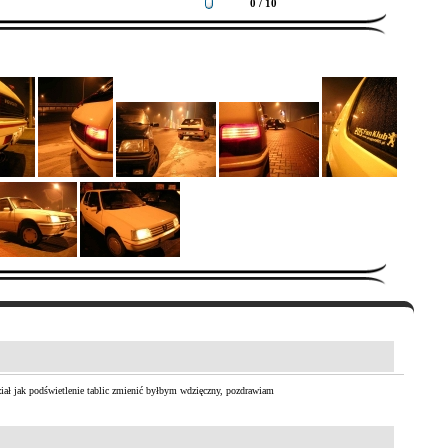
0 / 10
iał jak podświetlenie tablic zmienić byłbym wdzięczny, pozdrawiam