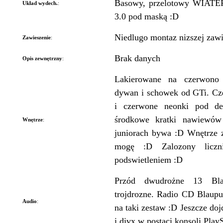
Basowy, przelotowy WIATER
Układ wydech.
:
3.0 pod maską :D
Niedlugo montaz nizszej zaw
Zawieszenie
:
Brak danych
Opis zewnętrzny
:
Lakierowane na czerwono 
dywan i schowek od GTi. Cz
i czerwone neonki pod des
środkowe kratki nawiewó
Wnętrze
:
juniorach bywa :D Wnętrze z
mogę :D Zalozony licz
podswietleniem :D
Przód dwudrożne 13 Bl
trojdrozne. Radio CD Blaupu
Audio
:
na taki zestaw :D Jeszcze d
i divx w postaci konsoli Play