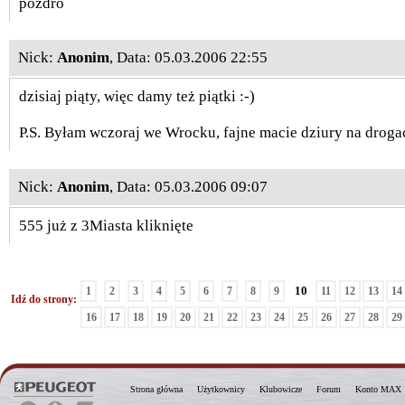
pozdro
Nick:
Anonim
, Data: 05.03.2006 22:55
dzisiaj piąty, więc damy też piątki :-)
P.S. Byłam wczoraj we Wrocku, fajne macie dziury na drogac
Nick:
Anonim
, Data: 05.03.2006 09:07
555 już z 3Miasta kliknięte
10
1
2
3
4
5
6
7
8
9
11
12
13
14
Idź do strony:
16
17
18
19
20
21
22
23
24
25
26
27
28
29
Strona główna
Użytkownicy
Klubowicze
Forum
Konto MAX