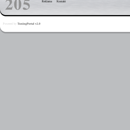
Reklama
Kontakt
Powered by
TuningPortal v2.0