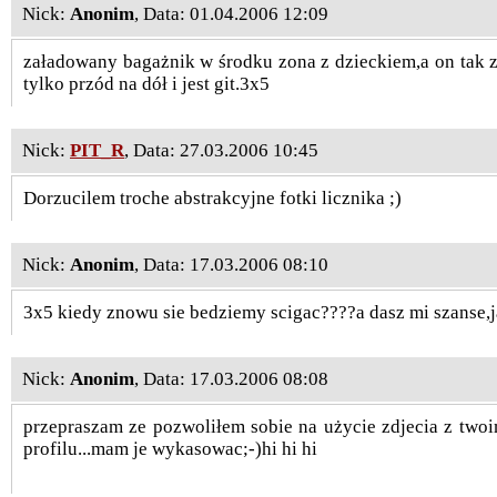
Nick:
Anonim
, Data: 01.04.2006 12:09
załadowany bagażnik w środku zona z dzieckiem,a on tak z
tylko przód na dół i jest git.3x5
Nick:
PIT_R
, Data: 27.03.2006 10:45
Dorzucilem troche abstrakcyjne fotki licznika ;)
Nick:
Anonim
, Data: 17.03.2006 08:10
3x5 kiedy znowu sie bedziemy scigac????a dasz mi szanse,jak
Nick:
Anonim
, Data: 17.03.2006 08:08
przepraszam ze pozwoliłem sobie na użycie zdjecia z two
profilu...mam je wykasowac;-)hi hi hi