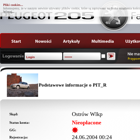
Pliki cookies...
Informujemy, że w naszym serwisie używamy plików cookie, które są zapisywane na dysku urządzenia końco
Więcej...
Podstawowe informacje o PIT_R
Ostrów Wlkp
Skąd:
Nieopłacone
Status konta:
GG:
24.06.2004 00:24
Rejestracja: