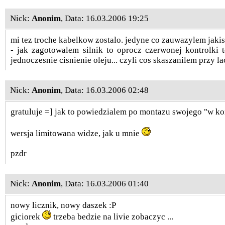
Nick:
Anonim
, Data: 16.03.2006 19:25
mi tez troche kabelkow zostalo. jedyne co zauwazylem jaki
- jak zagotowalem silnik to oprocz czerwonej kontrolki t
jednoczesnie cisnienie oleju... czyli cos skaszanilem przy l
Nick:
Anonim
, Data: 16.03.2006 02:48
gratuluje =] jak to powiedzialem po montazu swojego "w ko
wersja limitowana widze, jak u mnie
pzdr
Nick:
Anonim
, Data: 16.03.2006 01:40
nowy licznik, nowy daszek :P
giciorek
trzeba bedzie na livie zobaczyc ...