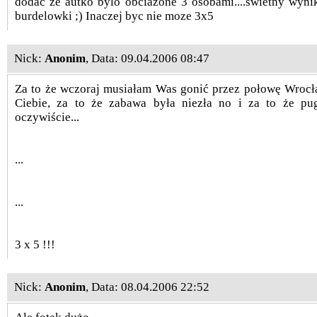
dodac ze autko bylo obciazone 3 osobami....swietny wynik
burdelowki ;) Inaczej byc nie moze 3x5
Nick:
Anonim
, Data: 09.04.2006 08:47
Za to że wczoraj musiałam Was gonić przez połowę Wrocła
Ciebie, za to że zabawa była niezła no i za to że pu
oczywiście...
...
...
3 x 5 !!!
Nick:
Anonim
, Data: 08.04.2006 22:52