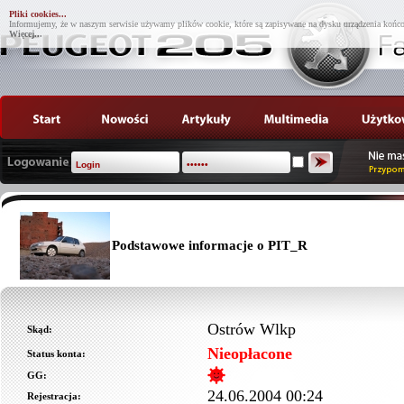
Pliki cookies...
Informujemy, że w naszym serwisie używamy plików cookie, które są zapisywane na dysku urządzenia końco
Więcej...
Podstawowe informacje o PIT_R
Ostrów Wlkp
Skąd:
Nieopłacone
Status konta:
GG:
24.06.2004 00:24
Rejestracja: