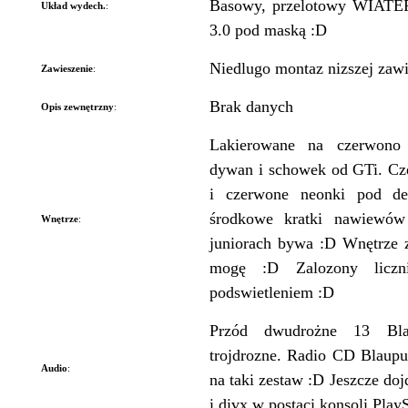
Basowy, przelotowy WIATER
Układ wydech.
:
3.0 pod maską :D
Niedlugo montaz nizszej zaw
Zawieszenie
:
Brak danych
Opis zewnętrzny
:
Lakierowane na czerwono 
dywan i schowek od GTi. Cz
i czerwone neonki pod des
środkowe kratki nawiewó
Wnętrze
:
juniorach bywa :D Wnętrze z
mogę :D Zalozony licz
podswietleniem :D
Przód dwudrożne 13 Bl
trojdrozne. Radio CD Blaupu
Audio
:
na taki zestaw :D Jeszcze d
i divx w postaci konsoli Play