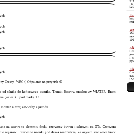
u=1
_O
[at
Re:
ych
htt
rep
ych
Wzm
ych
Mam
moc
106
ych
Róż
Cze
gar
i w
pyt
Róż
ych
Cze
gar
i w
cy Csescy- WRC :) Odpalanie na przycisk :D
ra od silnika do końcowego tłumika. Tłumik Basowy, przelotowy WIATER. Brzmi
iał jakieś 3.0 pod maską :D
 montaz nizszej zawiechy z przodu
ych
ane na czerwono elementy deski, czerwony dywan i schowek od GTi. Czerwone
enie zegarów i czerwone neonki pod deska rozdzielczą. Zalożyłem środkowe kratki