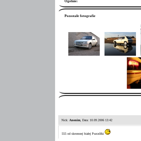
Ogólnie
:
Pozostałe fotografie
Nick:
Anonim
, Data: 10.09.2006 13:42
555 od skromnej białej Pszczółki