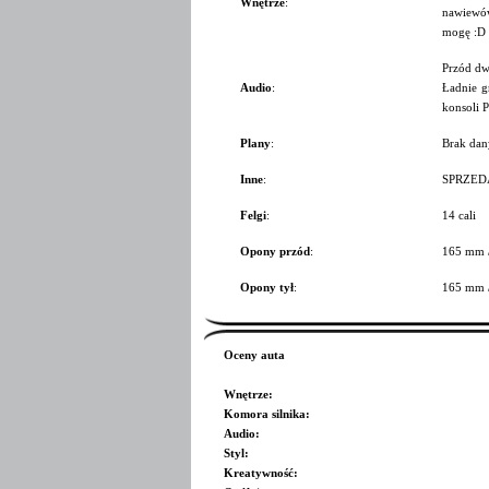
Wnętrze
:
nawiewów
mogę :D 
Przód dw
Audio
:
Ładnie g
konsoli P
Plany
:
Brak dan
Inne
:
SPRZEDAN
Felgi
:
14 cali
Opony przód
:
165 mm 
Opony tył
:
165 mm 
Oceny auta
Wnętrze
:
Komora silnika
:
Audio
:
Styl
:
Kreatywność
: