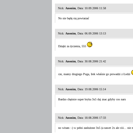
Nick:
Anonim
, Data: 10.09.2006 11:58
No nie będę się powtarzać
Nick:
Anonim
, Data: 06.09.2006 13:13
Dzięki za życzenia, 555
Nick:
Anonim
, Data: 30.08.2006 21:42
cze, mamy drugiego Puga, Irek właśnie go prowadzi z Łodzi
Nick:
Anonim
, Data: 19.08.2006 15:14
Bardzo chętmie super bryka 3x5 daj znac gdyby cos narx
Nick:
Anonim
, Data: 18.08.2006 17:33
no witam :-) w pełni zasłużone 3x5 (a nawet 2x ale ciii... n