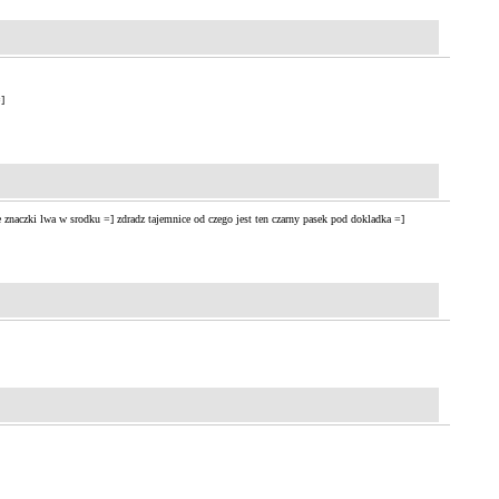
]
ce znaczki lwa w srodku =] zdradz tajemnice od czego jest ten czarny pasek pod dokladka =]