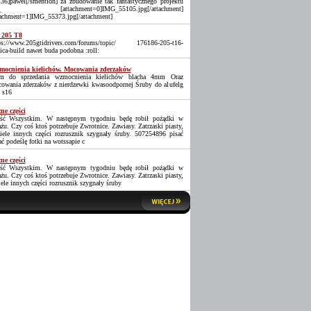
36]pawel[/smention] za zbudowanie tak fantastycznego projektu
_ [attachment=0]IMG_55105.jpg[/attachment]
tachment=1]IMG_55373.jpg[/attachment]
 205 T8
ps://www.205gtidrivers.com/forums/topic/ 176186-205-t16-
lica-build nawet buda podobna :roll:
ocnienia kielichów. Mocowania zderzaków
 do sprzedania wzmocnienia kielichów blacha 4mm Oraz
owania zderzaków z nierdzewki kwasoodpornej Śruby do alufelg
 s16
ne części
ść Wszystkim. W następnym tygodniu będę robił pożądki w
ażu. Czy coś ktoś potrzebuje Zwrotnice. Zawiasy. Zatrzaski piasty,
iele innych części rozrusznik szygnały śruby. 507254896 pisać
ać podeślę fotki na wotssapie c
ne części
ść Wszystkim. W następnym tygodniu będę robił pożądki w
ażu. Czy coś ktoś potrzebuje Zwrotnice. Zawiasy. Zatrzaski piasty,
iele innych części rozrusznik szygnały śruby