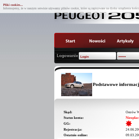
Pliki cookies...
Informujemy, że w naszym serwisie używamy plików cookie, które są zapisywane na dysku urządzenia końco
Podstawowe informac
Skąd:
Ostrów 
Status konta:
Nieopłac
GG:
Rejestracja:
24.06.20
Ostatnio online:
09.03.20