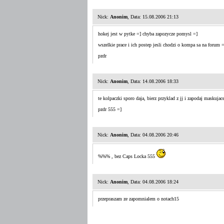
Nick:
Anonim
, Data: 15.08.2006 21:13
hokej jest w pytke =] chyba zapozycze pomysl =]
wszelkie prace i ich postep jesli chodzi o kompa sa na forum =
pzdr
Nick:
Anonim
, Data: 14.08.2006 18:33
te kolpaczki sporo daja, bierz przyklad z jj i zapodaj maskuja
pzdr 555 =]
Nick:
Anonim
, Data: 04.08.2006 20:46
%%% , bez Caps Locka 555
Nick:
Anonim
, Data: 04.08.2006 18:24
przepraszam ze zapomnialem o notach15