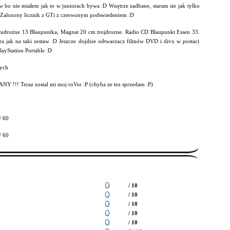
 bo nie miałem jak to w juniorach bywa :D Wnętrze zadbane, staram sie jak tylko
Zalozony licznik z GTi z czerwonym podswietleniem :D
udrożne 13 Blaupuntka, Magnat 20 cm trojdrozne. Radio CD Blaupunkt Essen 33.
ra jak na taki zestaw :D Jeszcze dojdzie odtwarzacz filmów DVD i divx w postaci
layStation Portable :D
ych
Y !!! Teraz zostal mi moj roVer :P (chyba ze tez sprzedam :P)
/ 60
/ 60
/ 10
/ 10
/ 10
/ 10
/ 10