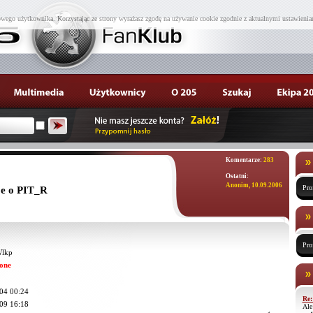
wego użytkownika. Korzystając ze strony wyrażasz zgodę na używanie cookie zgodnie z aktualnymi ustawienia
Komentarze:
283
Ostatni:
Anonim, 10.09.2006
Pro
je o PIT_R
Pro
Wlkp
one
04 00:24
Re:
09 16:18
Ale