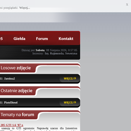
X
mi przeglądarki.
Więcej...
Dzisiaj jest
Sobota
, 08 Sierpnia 2026, 0:57:05
Imieniny:
Izy, Rajmunda, Seweryna
fil:
Jarzina2
fil:
PiotrDiesel
 205 GTI 1.6 '87 r.
 szanuję to GTI ogromnie. Naprawdę szacun dla [smention