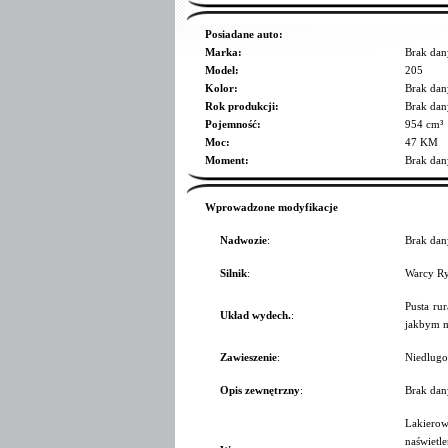
Posiadane auto:
Marka:
Brak dan
Model:
205
Kolor:
Brak dan
Rok produkcji:
Brak dan
Pojemność:
954 cm³
Moc:
47 KM
Moment:
Brak dan
Wprowadzone modyfikacje
Nadwozie
:
Brak dan
Silnik
:
Warcy Ry
Pusta ru
Układ wydech.
:
jakbym m
Zawieszenie
:
Niedlugo
Opis zewnętrzny
:
Brak dan
Lakierow
naświetl