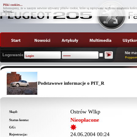
Pliki cookies...
Informujemy, że w naszym serwisie używamy plików cookie, które są zapisywane na dysku urządzenia końco
Więcej...
Podstawowe informacje o PIT_R
Ostrów Wlkp
Skąd:
Nieopłacone
Status konta:
GG:
24.06.2004 00:24
Rejestracja: