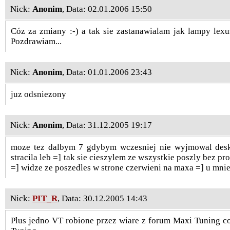
Nick:
Anonim
, Data: 02.01.2006 15:50
Cóz za zmiany :-) a tak sie zastanawialam jak lampy lex
Pozdrawiam...
Nick:
Anonim
, Data: 01.01.2006 23:43
juz odsniezony
Nick:
Anonim
, Data: 31.12.2005 19:17
moze tez dalbym 7 gdybym wczesniej nie wyjmowal deski
stracila leb =] tak sie cieszylem ze wszystkie poszly bez pr
=] widze ze poszedles w strone czerwieni na maxa =] u mnie 
Nick:
PIT_R
, Data: 30.12.2005 14:43
Plus jedno VT robione przez wiare z forum Maxi Tuning co