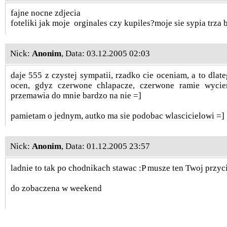
fajne nocne zdjecia
foteliki jak moje
orginales czy kupiles?moje sie sypia trz
Nick:
Anonim
, Data: 03.12.2005 02:03
daje 555 z czystej sympatii, rzadko cie oceniam, a to dlat
ocen, gdyz czerwone chlapacze, czerwone ramie wycier
przemawia do mnie bardzo na nie =]
pamietam o jednym, autko ma sie podobac wlascicielowi =]
Nick:
Anonim
, Data: 01.12.2005 23:57
ladnie to tak po chodnikach stawac :P musze ten Twoj przyc
do zobaczena w weekend