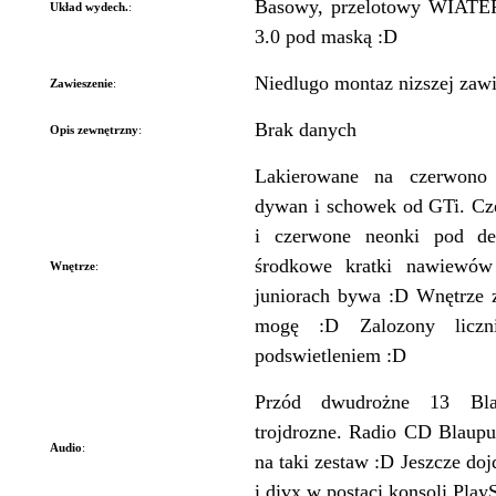
Basowy, przelotowy WIATER
Układ wydech.
:
3.0 pod maską :D
Niedlugo montaz nizszej zaw
Zawieszenie
:
Brak danych
Opis zewnętrzny
:
Lakierowane na czerwono 
dywan i schowek od GTi. Cz
i czerwone neonki pod des
środkowe kratki nawiewó
Wnętrze
:
juniorach bywa :D Wnętrze z
mogę :D Zalozony licz
podswietleniem :D
Przód dwudrożne 13 Bl
trojdrozne. Radio CD Blaupu
Audio
:
na taki zestaw :D Jeszcze d
i divx w postaci konsoli Play