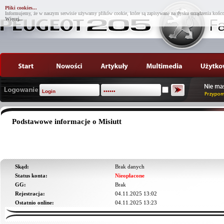
Pliki cookies...
Informujemy, że w naszym serwisie używamy plików cookie, które są zapisywane na dysku urządzenia końco
Więcej...
Podstawowe informacje o Misiutt
Skąd:
Brak danych
Status konta:
Nieopłacone
GG:
Brak
Rejestracja:
04.11.2025 13:02
Ostatnio online:
04.11.2025 13:23