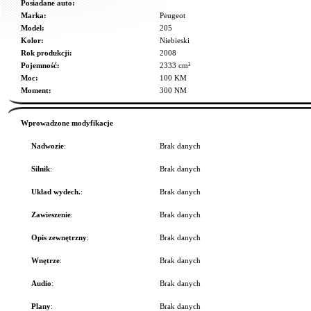
Posiadane auto:
Marka:
Peugeot
Model:
205
Kolor:
Niebieski
Rok produkcji:
2008
Pojemność:
2333 cm³
Moc:
100 KM
Moment:
300 NM
Wprowadzone modyfikacje
Nadwozie
:
Brak danych
Silnik
:
Brak danych
Układ wydech.
:
Brak danych
Zawieszenie
:
Brak danych
Opis zewnętrzny
:
Brak danych
Wnętrze
:
Brak danych
Audio
:
Brak danych
Plany
:
Brak danych