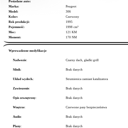
Posiadane auto:
Marka:
Peugeot
Model:
306
Kolor:
Czerwony
Rok produkcji:
1995
Pojemność:
1998 cm³
Moc:
121 KM
Moment:
170 NM
Wprowadzone modyfikacje
Nadwozie
:
Czarny dach, gładki grill
Silnik
:
Brak danych
Układ wydech.
:
Strumienica zamiast katalizatora
Zawieszenie
:
Brak danych
Opis zewnętrzny
:
Brak danych
Wnętrze
:
Czerwone pasy bezpieczeństwa
Audio
:
Brak danych
Plany
:
Brak danych