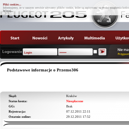
Pliki cookies...
Informujemy, że w naszym serwisie używamy plików cookie, które są zapisywane na dysku urządzenia końco
Więcej...
Podstawowe informacje o Przemo306
Skąd:
Kraków
Status konta:
Nieopłacone
GG:
Brak
Rejestracja:
07.12.2011 22:11
Ostatnio online:
29.12.2011 17:52