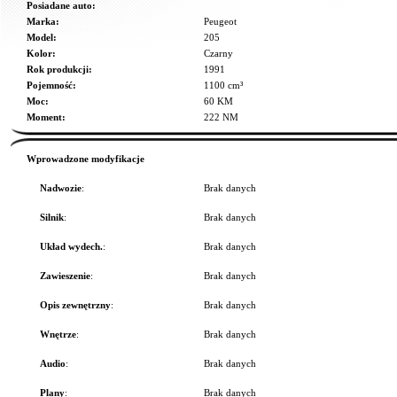
Posiadane auto:
Marka:
Peugeot
Model:
205
Kolor:
Czarny
Rok produkcji:
1991
Pojemność:
1100 cm³
Moc:
60 KM
Moment:
222 NM
Wprowadzone modyfikacje
Nadwozie
:
Brak danych
Silnik
:
Brak danych
Układ wydech.
:
Brak danych
Zawieszenie
:
Brak danych
Opis zewnętrzny
:
Brak danych
Wnętrze
:
Brak danych
Audio
:
Brak danych
Plany
:
Brak danych