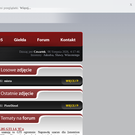
X
mi przeglądarki.
Więcej...
Dzisiaj jest
Czwartek
, 06 Sierpnia 2026, 4:17:46
Imieniny:
Jakuba, Sławy, Wincentego
fil:
minta
fil:
PiotrDiesel
 205 GTI 1.6 '87 r.
 szanuję to GTI ogromnie. Naprawdę szacun dla [smention