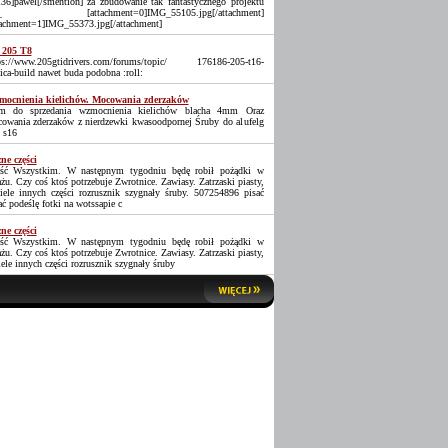
36]pawel[/smention] za zbudowanie tak fantastycznego projektu
_ [attachment=0]IMG_55105.jpg[/attachment]
tachment=1]IMG_55373.jpg[/attachment]
 205 T8
ps://www.205gtidrivers.com/forums/topic/ 176186-205-t16-
lica-build nawet buda podobna :roll:
ocnienia kielichów. Mocowania zderzaków
 do sprzedania wzmocnienia kielichów blacha 4mm Oraz
owania zderzaków z nierdzewki kwasoodpornej Śruby do alufelg
 s16
ne części
ść Wszystkim. W następnym tygodniu będę robił pożądki w
ażu. Czy coś ktoś potrzebuje Zwrotnice. Zawiasy. Zatrzaski piasty,
iele innych części rozrusznik szygnały śruby. 507254896 pisać
ać podeślę fotki na wotssapie c
ne części
ść Wszystkim. W następnym tygodniu będę robił pożądki w
ażu. Czy coś ktoś potrzebuje Zwrotnice. Zawiasy. Zatrzaski piasty,
iele innych części rozrusznik szygnały śruby