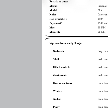
Posiadane auto:
Marka:
Peugeot
Model:
205
Kolor:
Czerwon
Rok produkcji:
1994
Pojemność:
1900 cm
Moc:
60 KM
Moment:
90 NM
Wprowadzone modyfikacje
Nadwozie
:
Przyciem
Silnik
:
brak zmi
Układ wydech.
:
brak zmi
Zawieszenie
:
brak zmi
Opis zewnętrzny
:
Brak dan
Wnętrze
:
Brak dan
Audio
:
Brak dan
Plany
:
Brak dan