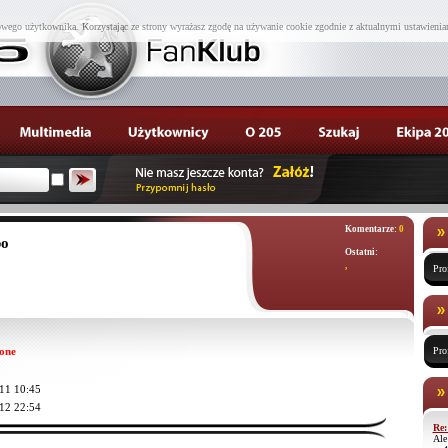
wego użytkownika. Korzystając ze strony wyrażasz zgodę na używanie cookie zgodnie z aktualnymi ustawienia
Komentarze:
0
po
Ostatni:
,
Pro
one
Pro
11 10:45
12 22:54
Re:
Ale