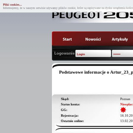
Pliki cookies...
Informujemy, że w naszym serwisie używamy plików cookie, które są zapisywane na dysku urządzenia końco
Podstawowe informacje o Artur_23_
Skąd:
Poznan
Status konta:
Nieopłac
GG:
Rejestracja:
16.10.20
Ostatnio online:
13.02.20