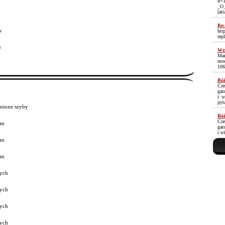
u=1
_O
[at
Re:
y
htt
rep
³
Wzm
Mam
moc
106
Róż
Cze
gar
i w
pyt
nione szyby
Róż
Cze
an
gar
i w
an
an
ych
ych
ych
ych