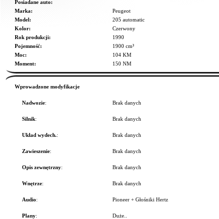
Posiadane auto:
Marka:
Peugeot
Model:
205 automatic
Kolor:
Czerwony
Rok produkcji:
1990
Pojemność:
1900 cm³
Moc:
104 KM
Moment:
150 NM
Wprowadzone modyfikacje
Nadwozie
:
Brak danych
Silnik
:
Brak danych
Układ wydech.
:
Brak danych
Zawieszenie
:
Brak danych
Opis zewnętrzny
:
Brak danych
Wnętrze
:
Brak danych
Audio
:
Pioneer + Głośniki Hertz
Plany
:
Duże..