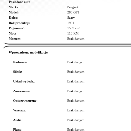
Posiadane auto:
Marka:
Peugeot
Model:
205 GTI
Kolor:
Szary
Rok produkcji:
1991
Pojemność:
1559 cm³
Moc:
113 KM
Moment:
Brak danych
Wprowadzone modyfikacje
Nadwozie
:
Brak danych
Silnik
:
Brak danych
Układ wydech.
:
Brak danych
Zawieszenie
:
Brak danych
Opis zewnętrzny
:
Brak danych
Wnętrze
:
Brak danych
Audio
:
Brak danych
Plany
:
Brak danych