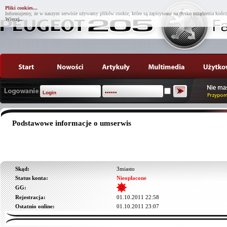
Pliki cookies...
Informujemy, że w naszym serwisie używamy plików cookie, które są zapisywane na dysku urządzenia końco
Więcej...
Podstawowe informacje o umserwis
Skąd:
3miasto
Status konta:
Nieopłacone
GG:
Rejestracja:
01.10.2011 22:58
Ostatnio online:
01.10.2011 23:07