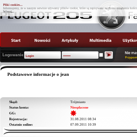
Pliki cookies...
Informujemy, że w naszym serwisie używamy plików cookie, które są zapisywane na dysku urządzenia końco
Więcej...
Podstawowe informacje o jean
Skąd:
Trójmiasto
Status konta:
Nieopłacone
GG:
Rejestracja:
31.08.2011 08:34
Ostatnio online:
07.09.2011 10:39