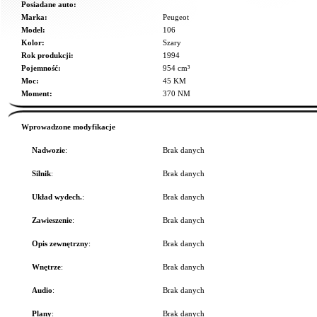
Posiadane auto:
Marka:
Peugeot
Model:
106
Kolor:
Szary
Rok produkcji:
1994
Pojemność:
954 cm³
Moc:
45 KM
Moment:
370 NM
Wprowadzone modyfikacje
Nadwozie
:
Brak danych
Silnik
:
Brak danych
Układ wydech.
:
Brak danych
Zawieszenie
:
Brak danych
Opis zewnętrzny
:
Brak danych
Wnętrze
:
Brak danych
Audio
:
Brak danych
Plany
:
Brak danych