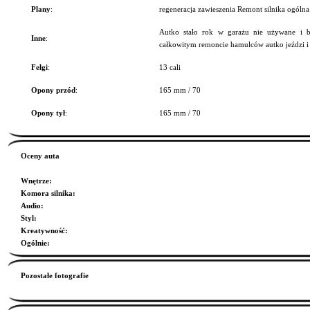
Plany
:
regeneracja zawieszenia Remont silnika ogól
Autko stało rok w garażu nie używane i b
Inne
:
całkowitym remoncie hamulców autko jeździ i
Felgi
:
13 cali
Opony przód
:
165 mm / 70
Opony tył
:
165 mm / 70
Oceny auta
Wnętrze
:
Komora silnika
:
Audio
:
Styl
:
Kreatywność
:
Ogólnie
:
Pozostałe fotografie