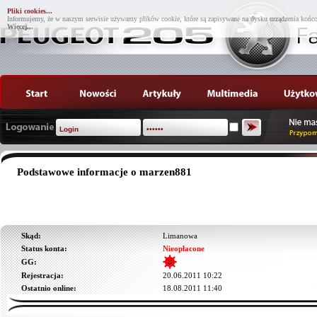
Pliki cookies...
Informujemy, że w naszym serwisie używamy plików cookie, które są zapisywane na dysku urządzenia końco
Więcej...
Podstawowe informacje o marzen881
Skąd:
Limanowa
Status konta:
Nieopłacone
GG:
Rejestracja:
20.06.2011 10:22
Ostatnio online:
18.08.2011 11:40