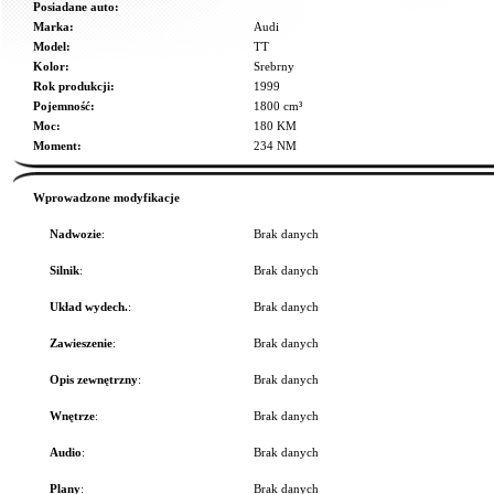
Posiadane auto:
Marka:
Audi
Model:
TT
Kolor:
Srebrny
Rok produkcji:
1999
Pojemność:
1800 cm³
Moc:
180 KM
Moment:
234 NM
Wprowadzone modyfikacje
Nadwozie
:
Brak danych
Silnik
:
Brak danych
Układ wydech.
:
Brak danych
Zawieszenie
:
Brak danych
Opis zewnętrzny
:
Brak danych
Wnętrze
:
Brak danych
Audio
:
Brak danych
Plany
:
Brak danych