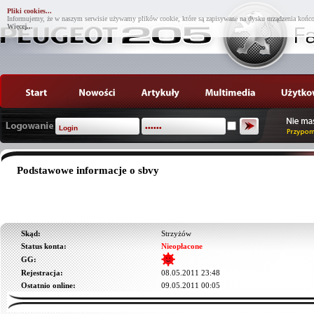
Pliki cookies...
Informujemy, że w naszym serwisie używamy plików cookie, które są zapisywane na dysku urządzenia końco
Więcej...
Podstawowe informacje o sbvy
Skąd:
Strzyżów
Status konta:
Nieopłacone
GG:
Rejestracja:
08.05.2011 23:48
Ostatnio online:
09.05.2011 00:05