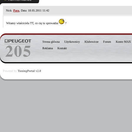
Nick:
Para
, Data: 18.05.2011 11:42
Witamy właściciela TT, co cię tu sprowadza
?
Strona główna
Użytkownicy
Klubowicze
Forum
Konto MAX
Reklama
Kontakt
Powered by
TuningPortal v2.0