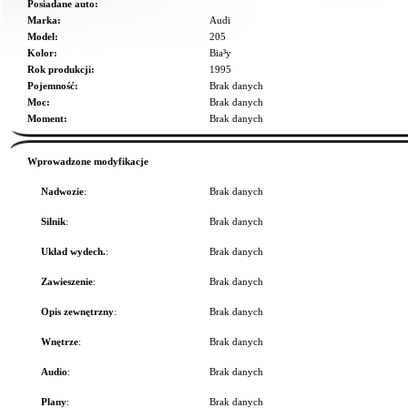
Posiadane auto:
Marka:
Audi
Model:
205
Kolor:
Bia³y
Rok produkcji:
1995
Pojemność:
Brak danych
Moc:
Brak danych
Moment:
Brak danych
Wprowadzone modyfikacje
Nadwozie
:
Brak danych
Silnik
:
Brak danych
Układ wydech.
:
Brak danych
Zawieszenie
:
Brak danych
Opis zewnętrzny
:
Brak danych
Wnętrze
:
Brak danych
Audio
:
Brak danych
Plany
:
Brak danych