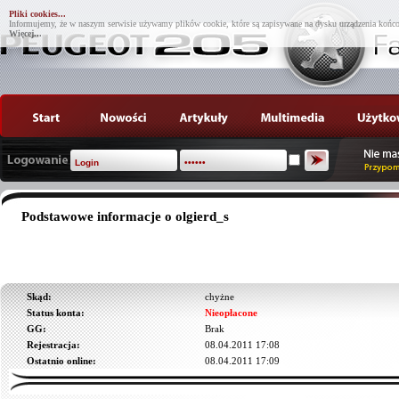
Pliki cookies...
Informujemy, że w naszym serwisie używamy plików cookie, które są zapisywane na dysku urządzenia końco
Więcej...
Podstawowe informacje o olgierd_s
Skąd:
chyżne
Status konta:
Nieopłacone
GG:
Brak
Rejestracja:
08.04.2011 17:08
Ostatnio online:
08.04.2011 17:09