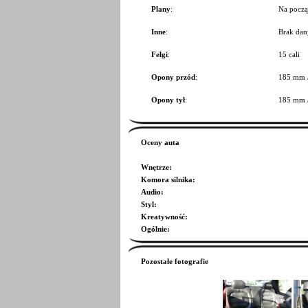
Plany
:
Na począ
Inne
:
Brak dan
Felgi
:
15 cali
Opony przód
:
185 mm 
Opony tył
:
185 mm 
Oceny auta
Wnętrze
:
Komora silnika
:
Audio
:
Styl
:
Kreatywność
:
Ogólnie
:
Pozostałe fotografie