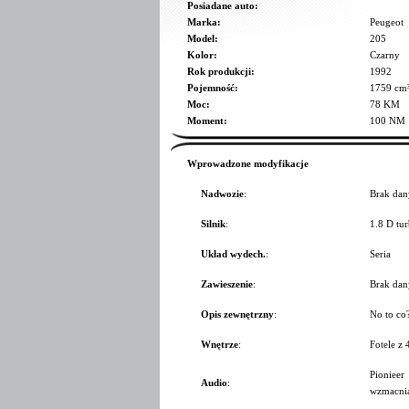
Posiadane auto:
Marka:
Peugeot
Model:
205
Kolor:
Czarny
Rok produkcji:
1992
Pojemność:
1759 cm
Moc:
78 KM
Moment:
100 NM
Wprowadzone modyfikacje
Nadwozie
:
Brak dan
Silnik
:
1.8 D tu
Układ wydech.
:
Seria
Zawieszenie
:
Brak dan
Opis zewnętrzny
:
No to co?
Wnętrze
:
Fotele z
Pioniee
Audio
:
wzmacni