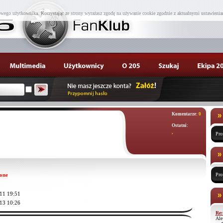
wego użytkownika. Korzystając ze strony wyrażasz zgodę na używanie cookie zgodnie z aktualnymi ustawienia
Komentarze:
0
Ostatni:
,
Pro
one
Pro
11 19:51
13 10:26
Re:
Ale