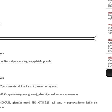
u=1
_O
[at
Re:
htt
rep
³
Wzm
Mam
moc
106
Róż
Cze
gar
i w
pyt
ych
Róż
Cze
rbo. Kupa dymu za mną, ale pędzi do przodu.
gar
i w
ych
? poszerzenia i dokładka z Gti, kolor czarny matt
 406 Coupe (elektryczne, grzane), plastiki pomalowane na czerwono
r 4000UB, głośniki przód JBL GTO-528, tył sony + poprowadzone kable do
acza