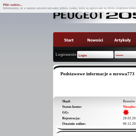
Pliki cookies...
Informujemy, że w naszym serwisie używamy plików cookie, które są zapisywane na dysku urządzenia końco
Podstawowe informacje o mrowa773
Skąd:
Rzeszów
Status konta:
Nieopłac
GG:
Rejestracja:
28.03.20
Ostatnio online:
06.12.20