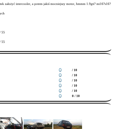
tek założyć intercooler, a potem jakiś mocniejszy motor, hmmm 1.9gti? mi16?s16?
ych
/ 55
/ 55
/ 10
/ 10
/ 10
/ 10
/ 10
0 / 10