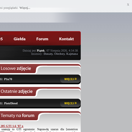
X
mi przeglądarki.
Więcej...
Dzisiaj jest
Piątek
, 07 Sierpnia 2026, 4:54:38
Imieniny:
Donaty, Olechny, Kajetana
fil:
P1u70
fil:
PiotrDiesel
 205 GTI 1.6 '87 r.
 szanuję to GTI ogromnie. Naprawdę szacun dla [smention