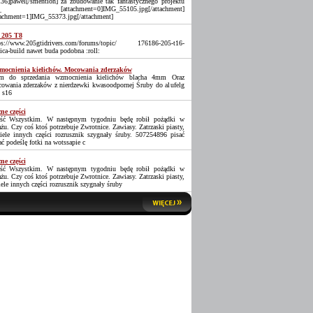
36]pawel[/smention] za zbudowanie tak fantastycznego projektu
_ [attachment=0]IMG_55105.jpg[/attachment]
tachment=1]IMG_55373.jpg[/attachment]
 205 T8
ps://www.205gtidrivers.com/forums/topic/ 176186-205-t16-
lica-build nawet buda podobna :roll:
ocnienia kielichów. Mocowania zderzaków
 do sprzedania wzmocnienia kielichów blacha 4mm Oraz
owania zderzaków z nierdzewki kwasoodpornej Śruby do alufelg
 s16
ne części
ść Wszystkim. W następnym tygodniu będę robił pożądki w
ażu. Czy coś ktoś potrzebuje Zwrotnice. Zawiasy. Zatrzaski piasty,
iele innych części rozrusznik szygnały śruby. 507254896 pisać
ać podeślę fotki na wotssapie c
ne części
ść Wszystkim. W następnym tygodniu będę robił pożądki w
ażu. Czy coś ktoś potrzebuje Zwrotnice. Zawiasy. Zatrzaski piasty,
iele innych części rozrusznik szygnały śruby