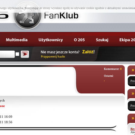
wego użytkownika. Korzystając ze strony wyrażasz zgodę na używanie cookie zgodnie z aktualnymi ustawienia
Komentarze:
0
Ostatni:
,
Pro
ych
one
Pro
11 16:09
11 18:56
Re:
Ale