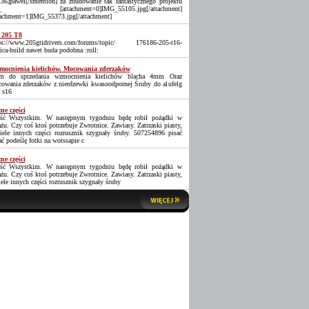
36]pawel[/smention] za zbudowanie tak fantastycznego projektu
_ [attachment=0]IMG_55105.jpg[/attachment]
tachment=1]IMG_55373.jpg[/attachment]
 205 T8
ps://www.205gtidrivers.com/forums/topic/ 176186-205-t16-
lica-build nawet buda podobna :roll:
ocnienia kielichów. Mocowania zderzaków
 do sprzedania wzmocnienia kielichów blacha 4mm Oraz
owania zderzaków z nierdzewki kwasoodpornej Śruby do alufelg
 s16
ne części
ść Wszystkim. W następnym tygodniu będę robił pożądki w
ażu. Czy coś ktoś potrzebuje Zwrotnice. Zawiasy. Zatrzaski piasty,
iele innych części rozrusznik szygnały śruby. 507254896 pisać
ać podeślę fotki na wotssapie c
ne części
ść Wszystkim. W następnym tygodniu będę robił pożądki w
ażu. Czy coś ktoś potrzebuje Zwrotnice. Zawiasy. Zatrzaski piasty,
iele innych części rozrusznik szygnały śruby