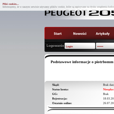
Pliki cookies...
Informujemy, że w naszym serwisie używamy plików cookie, które są zapisywane na dysku urządzenia końco
Podstawowe informacje o piotrbomm
Skąd:
Brak dan
Status konta:
Nieopłac
GG:
Brak
Rejestracja:
18.03.20
Ostatnio online:
26.07.20