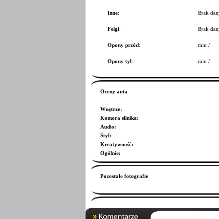
Inne
:
Brak dan
Felgi
:
Brak dan
Opony przód
:
mm /
Opony tył
:
mm /
Oceny auta
Wnętrze
:
Komora silnika
:
Audio
:
Styl
:
Kreatywność
:
Ogólnie
:
Pozostałe fotografie