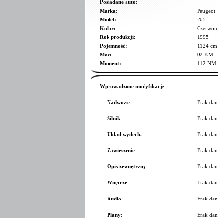
Posiadane auto:
Marka:
Peugeot
Model:
205
Kolor:
Czerwon
Rok produkcji:
1995
Pojemność:
1124 cm
Moc:
92 KM
Moment:
112 NM
Wprowadzone modyfikacje
Nadwozie
:
Brak dan
Silnik
:
Brak dan
Układ wydech.
:
Brak dan
Zawieszenie
:
Brak dan
Opis zewnętrzny
:
Brak dan
Wnętrze
:
Brak dan
Audio
:
Brak dan
Plany
:
Brak dan