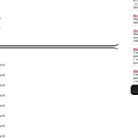
u=1
_O
[at
Re:
y
htt
rep
³
Wzm
Mam
moc
106
Róż
Cze
gar
i w
pyt
ych
Róż
Cze
ych
gar
i w
ych
ych
ych
ych
ych
ych