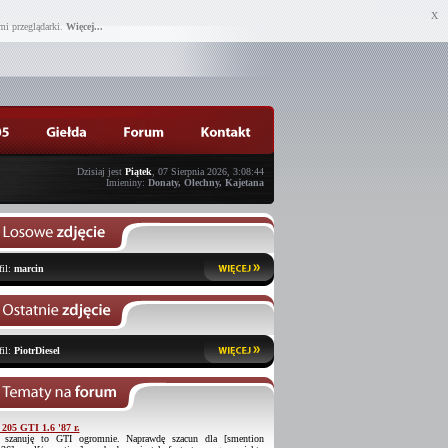
X
mi przeglądarki.
Więcej...
Dzisiaj jest
Piątek
, 07 Sierpnia 2026, 3:08:44
Imieniny:
Donaty, Olechny, Kajetana
fil:
marcin
fil:
PiotrDiesel
 205 GTI 1.6 '87 r.
 szanuję to GTI ogromnie. Naprawdę szacun dla [smention