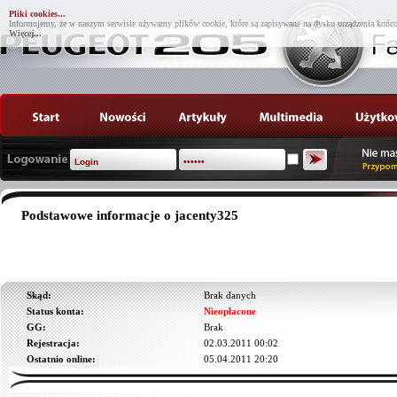
Pliki cookies...
Informujemy, że w naszym serwisie używamy plików cookie, które są zapisywane na dysku urządzenia końco
Więcej...
Podstawowe informacje o jacenty325
Skąd:
Brak danych
Status konta:
Nieopłacone
GG:
Brak
Rejestracja:
02.03.2011 00:02
Ostatnio online:
05.04.2011 20:20