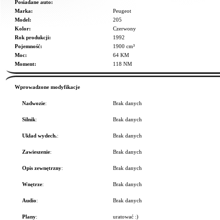
Posiadane auto:
Marka:
Peugeot
Model:
205
Kolor:
Czerwony
Rok produkcji:
1992
Pojemność:
1900 cm³
Moc:
64 KM
Moment:
118 NM
Wprowadzone modyfikacje
Nadwozie
:
Brak danych
Silnik
:
Brak danych
Układ wydech.
:
Brak danych
Zawieszenie
:
Brak danych
Opis zewnętrzny
:
Brak danych
Wnętrze
:
Brak danych
Audio
:
Brak danych
Plany
:
uratować :)