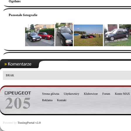
Ogólnie
:
Pozostałe fotografie
BRAK
Strona główna
Użytkownicy
Klubowicze
Forum
Konto MAX
Reklama
Kontakt
Powered by
TuningPortal v2.0