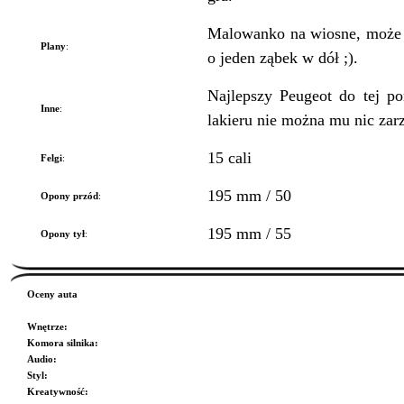
Malowanko na wiosne, może m
Plany
:
o jeden ząbek w dół ;).
Najlepszy Peugeot do tej por
Inne
:
lakieru nie można mu nic zarz
15 cali
Felgi
:
195 mm / 50
Opony przód
:
195 mm / 55
Opony tył
:
Oceny auta
Wnętrze
:
Komora silnika
:
Audio
:
Styl
:
Kreatywność
: