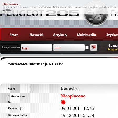
Pliki cookies...
Informujemy, że w naszym serwisie używamy plików cookie, które są zapisywane na dysku urządzenia końco
Więcej...
Podstawowe informacje o Czak2
Katowice
Skąd:
Nieopłacone
Status konta:
GG:
09.01.2011 12:46
Rejestracja:
19.12.2011 21:29
Ostatnio online: