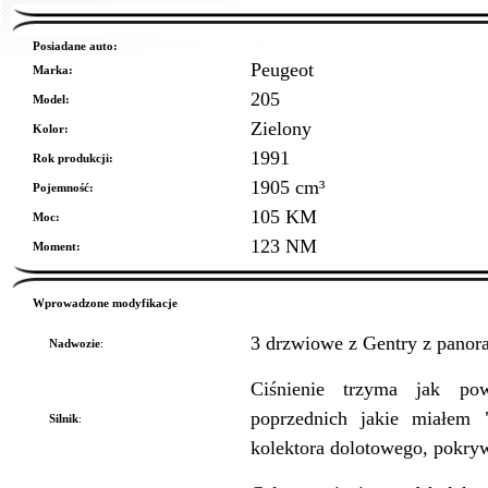
Posiadane auto:
Peugeot
Marka:
205
Model:
Zielony
Kolor:
1991
Rok produkcji:
1905 cm³
Pojemność:
105 KM
Moc:
123 NM
Moment:
Wprowadzone modyfikacje
3 drzwiowe z Gentry z pano
Nadwozie
:
Ciśnienie trzyma jak po
poprzednich jakie miałem 
Silnik
:
kolektora dolotowego, pokryw