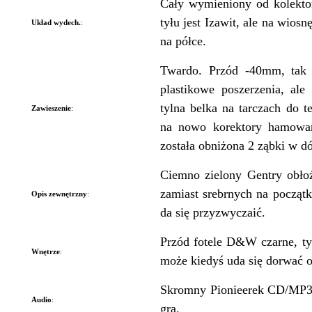
Cały wymieniony od kolekto
tyłu jest Izawit, ale na wios
Układ wydech.
:
na półce.
Twardo. Przód -40mm, tak 
plastikowe poszerzenia, ale
tylna belka na tarczach do 
Zawieszenie
:
na nowo korektory hamowani
została obniżona 2 ząbki w dó
Ciemno zielony Gentry obło
zamiast srebrnych na początk
Opis zewnętrzny
:
da się przyzwyczaić.
Przód fotele D&W czarne, tył
Wnętrze
:
może kiedyś uda się dorwać o
Skromny Pionieerek CD/MP3. 
Audio
:
gra.