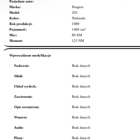
Posiadane auto:
Marka:
Peugeot
Model:
205
Kolor:
Niebieski
Rok produkcji:
1989
Pojemność:
1400 cm³
Moc:
80 KM
Moment:
123 NM
Wprowadzone modyfikacje
Nadwozie
:
Brak danych
Silnik
:
Brak danych
Układ wydech.
:
Brak danych
Zawieszenie
:
Brak danych
Opis zewnętrzny
:
Brak danych
Wnętrze
:
Brak danych
Audio
:
Brak danych
Plany
:
Brak danych