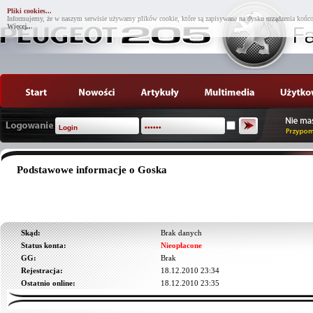
Pliki cookies...
Informujemy, że w naszym serwisie używamy plików cookie, które są zapisywane na dysku urządzenia końco
Więcej...
Podstawowe informacje o Goska
Skąd:
Brak danych
Status konta:
Nieopłacone
GG:
Brak
Rejestracja:
18.12.2010 23:34
Ostatnio online:
18.12.2010 23:35