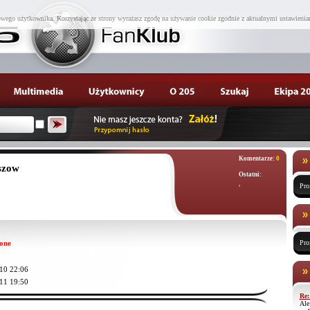
wego użytkownika. Korzystając ze strony wyrażasz zgodę na używanie cookie zgodnie z aktualnymi ustawienia
Komentarze:
0
szow
Ostatni:
,
Pro
one
Pro
10 22:06
11 19:50
Re:
Ale