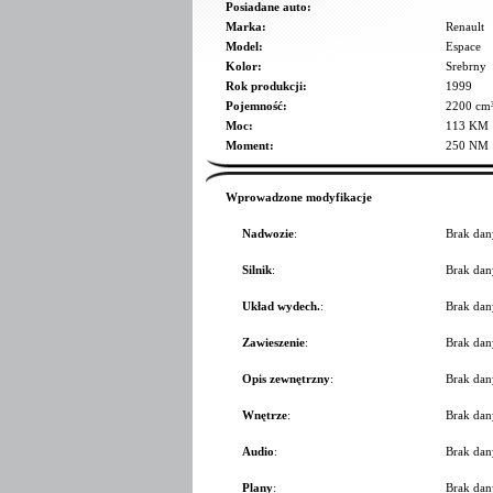
Posiadane auto:
Marka:
Renault
Model:
Espace
Kolor:
Srebrny
Rok produkcji:
1999
Pojemność:
2200 cm
Moc:
113 KM
Moment:
250 NM
Wprowadzone modyfikacje
Nadwozie
:
Brak dan
Silnik
:
Brak dan
Układ wydech.
:
Brak dan
Zawieszenie
:
Brak dan
Opis zewnętrzny
:
Brak dan
Wnętrze
:
Brak dan
Audio
:
Brak dan
Plany
:
Brak dan