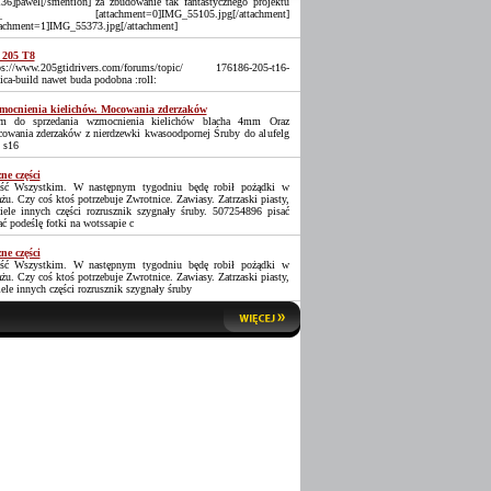
36]pawel[/smention] za zbudowanie tak fantastycznego projektu
_ [attachment=0]IMG_55105.jpg[/attachment]
tachment=1]IMG_55373.jpg[/attachment]
 205 T8
ps://www.205gtidrivers.com/forums/topic/ 176186-205-t16-
lica-build nawet buda podobna :roll:
ocnienia kielichów. Mocowania zderzaków
 do sprzedania wzmocnienia kielichów blacha 4mm Oraz
owania zderzaków z nierdzewki kwasoodpornej Śruby do alufelg
 s16
ne części
ść Wszystkim. W następnym tygodniu będę robił pożądki w
ażu. Czy coś ktoś potrzebuje Zwrotnice. Zawiasy. Zatrzaski piasty,
iele innych części rozrusznik szygnały śruby. 507254896 pisać
ać podeślę fotki na wotssapie c
ne części
ść Wszystkim. W następnym tygodniu będę robił pożądki w
ażu. Czy coś ktoś potrzebuje Zwrotnice. Zawiasy. Zatrzaski piasty,
iele innych części rozrusznik szygnały śruby