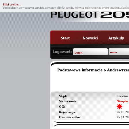
Pliki cookies...
Informujemy, że w naszym serwisie używamy plików cookie, które są zapisywane na dysku urządzenia końco
Podstawowe informacje o Andrewrze
Skąd:
Rzeszów
Status konta:
Nieopłac
GG:
Rejestracja:
26.09.20
Ostatnio online:
25.01.20