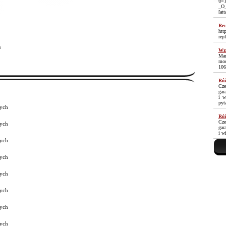
u=1
_O
[at
Re:
htt
rep
³
Wzm
Mam
moc
106
Róż
Cze
gar
i w
pyt
ych
Róż
Cze
ych
gar
i w
ych
ych
ych
ych
ych
ych