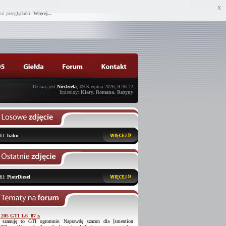
X
mi przeglądarki.
Więcej...
Dzisiaj jest
Niedziela
, 09 Sierpnia 2026, 9:36:22
Imieniny:
Klary, Romana, Rozyny
fil:
haku
fil:
PiotrDiesel
 205 GTI 1.6 '87 r.
 szanuję to GTI ogromnie. Naprawdę szacun dla [smention