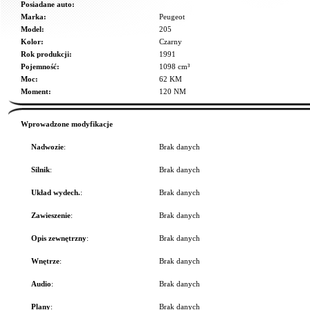
Posiadane auto:
Marka:
Peugeot
Model:
205
Kolor:
Czarny
Rok produkcji:
1991
Pojemność:
1098 cm³
Moc:
62 KM
Moment:
120 NM
Wprowadzone modyfikacje
Nadwozie
:
Brak danych
Silnik
:
Brak danych
Układ wydech.
:
Brak danych
Zawieszenie
:
Brak danych
Opis zewnętrzny
:
Brak danych
Wnętrze
:
Brak danych
Audio
:
Brak danych
Plany
:
Brak danych