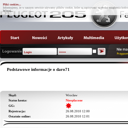
Pliki cookies...
Informujemy, że w naszym serwisie używamy plików cookie, które są zapisywane na dysku urządzenia końco
Więcej...
Podstawowe informacje o daro71
Skąd:
Wrocław
Status konta:
Nieopłacone
GG:
Rejestracja:
26.08.2010 12:00
Ostatnio online:
26.08.2010 12:01