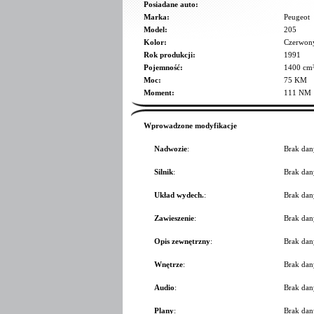
Posiadane auto:
Marka:
Peugeot
Model:
205
Kolor:
Czerwon
Rok produkcji:
1991
Pojemność:
1400 cm
Moc:
75 KM
Moment:
111 NM
Wprowadzone modyfikacje
Nadwozie
:
Brak dan
Silnik
:
Brak dan
Układ wydech.
:
Brak dan
Zawieszenie
:
Brak dan
Opis zewnętrzny
:
Brak dan
Wnętrze
:
Brak dan
Audio
:
Brak dan
Plany
:
Brak dan