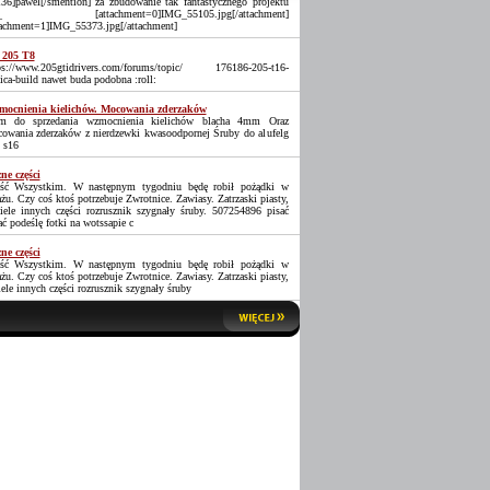
36]pawel[/smention] za zbudowanie tak fantastycznego projektu
_ [attachment=0]IMG_55105.jpg[/attachment]
tachment=1]IMG_55373.jpg[/attachment]
 205 T8
ps://www.205gtidrivers.com/forums/topic/ 176186-205-t16-
lica-build nawet buda podobna :roll:
ocnienia kielichów. Mocowania zderzaków
 do sprzedania wzmocnienia kielichów blacha 4mm Oraz
owania zderzaków z nierdzewki kwasoodpornej Śruby do alufelg
 s16
ne części
ść Wszystkim. W następnym tygodniu będę robił pożądki w
ażu. Czy coś ktoś potrzebuje Zwrotnice. Zawiasy. Zatrzaski piasty,
iele innych części rozrusznik szygnały śruby. 507254896 pisać
ać podeślę fotki na wotssapie c
ne części
ść Wszystkim. W następnym tygodniu będę robił pożądki w
ażu. Czy coś ktoś potrzebuje Zwrotnice. Zawiasy. Zatrzaski piasty,
iele innych części rozrusznik szygnały śruby