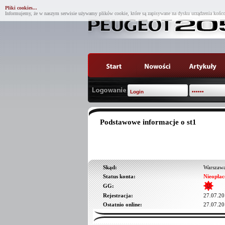
Pliki cookies...
Informujemy, że w naszym serwisie używamy plików cookie, które są zapisywane na dysku urządzenia końco
Podstawowe informacje o st1
Skąd:
Warszaw
Status konta:
Nieopłac
GG:
Rejestracja:
27.07.20
Ostatnio online:
27.07.20