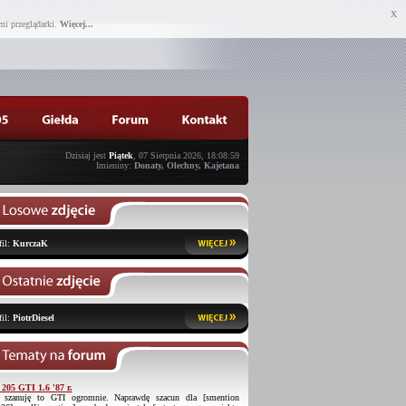
X
mi przeglądarki.
Więcej...
Dzisiaj jest
Piątek
, 07 Sierpnia 2026, 18:08:59
Imieniny:
Donaty, Olechny, Kajetana
fil:
KurczaK
fil:
PiotrDiesel
 205 GTI 1.6 '87 r.
 szanuję to GTI ogromnie. Naprawdę szacun dla [smention