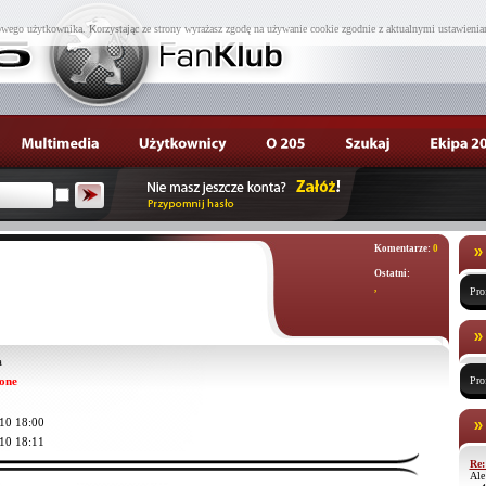
wego użytkownika. Korzystając ze strony wyrażasz zgodę na używanie cookie zgodnie z aktualnymi ustawienia
Komentarze:
0
Ostatni:
,
Pro
a
one
Pro
10 18:00
10 18:11
Re:
Ale