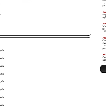
u=1
_O
[at
Re:
y
htt
rep
³
Wzm
Mam
moc
106
Róż
Cze
gar
i w
pyt
ych
Róż
Cze
ych
gar
i w
ych
ych
ych
ych
ych
ych