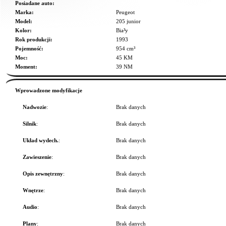
Posiadane auto:
Marka:
Peugeot
Model:
205 junior
Kolor:
Bia³y
Rok produkcji:
1993
Pojemność:
954 cm³
Moc:
45 KM
Moment:
39 NM
Wprowadzone modyfikacje
Nadwozie
:
Brak danych
Silnik
:
Brak danych
Układ wydech.
:
Brak danych
Zawieszenie
:
Brak danych
Opis zewnętrzny
:
Brak danych
Wnętrze
:
Brak danych
Audio
:
Brak danych
Plany
:
Brak danych