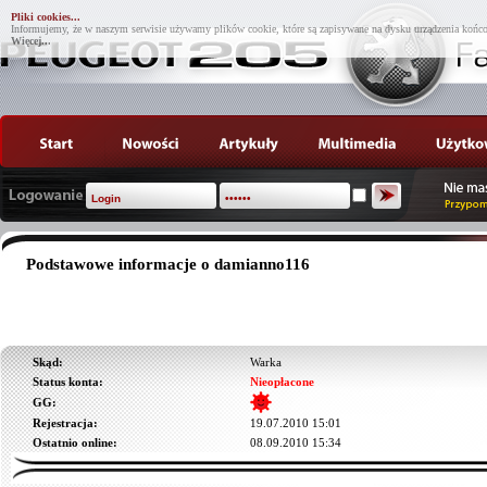
Pliki cookies...
Informujemy, że w naszym serwisie używamy plików cookie, które są zapisywane na dysku urządzenia końco
Więcej...
Podstawowe informacje o damianno116
Skąd:
Warka
Status konta:
Nieopłacone
GG:
Rejestracja:
19.07.2010 15:01
Ostatnio online:
08.09.2010 15:34