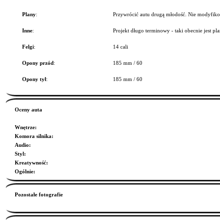
Plany
:
Przywrócić autu drugą młodość. Nie modyfiko
Inne
:
Projekt długo terminowy - taki obecnie jest pla
Felgi
:
14 cali
Opony przód
:
185 mm / 60
Opony tył
:
185 mm / 60
Oceny auta
Wnętrze
:
Komora silnika
:
Audio
:
Styl
:
Kreatywność
:
Ogólnie
:
Pozostałe fotografie