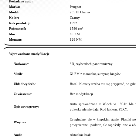
Posiadane auto:
Marka:
Peugeot
Model:
205 El Charro
Kolor:
Czarny
Rok produkcji:
1992
Pojemność:
1580 cm³
Moc:
89 KM
Moment:
128 NM
Wprowadzone modyfikacje
Nadwozie
:
3D, szyberdach panoramiczny
Silnik
:
XU5M z manualną skrzynią biegów
Układ wydech.
:
Bosal. Niestety trzeba mu się przyjrzeć, bo gdzi
Zawieszenie
:
Bez modyfikacji.
Auto sprowadzone z Włoch w 1994r. Ma wyp
Opis zewnętrzny
:
pokerka nic nie daje. Kod lakieru: P3XY.
Oryginalne, ale w kiepskim stanie. Plastiki p
Wnętrze
:
powycierane i podarte, ale zagościły inne w z
Audio
:
Aktualnie brak.