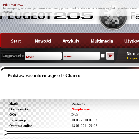
Pliki cookies...
Informujemy, że w naszym serwisie używamy plików cookie, które są zapisywane na dysku urządzenia końco
Więcej...
Podstawowe informacje o ElCharro
Skąd:
Warszawa
Status konta:
Nieopłacone
GG:
Brak
Rejestracja:
10.06.2010 02:02
Ostatnio online:
18.01.2011 20:26