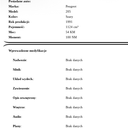
Posiadane auto:
Marka:
Peugeot
Model:
205
Kolor:
Szary
Rok produkcji:
1991
Pojemność:
1124 cm³
Moc:
54 KM
Moment:
100 NM
Wprowadzone modyfikacje
Nadwozie
:
Brak danych
Silnik
:
Brak danych
Układ wydech.
:
Brak danych
Zawieszenie
:
Brak danych
Opis zewnętrzny
:
Brak danych
Wnętrze
:
Brak danych
Audio
:
Brak danych
Plany
:
Brak danych