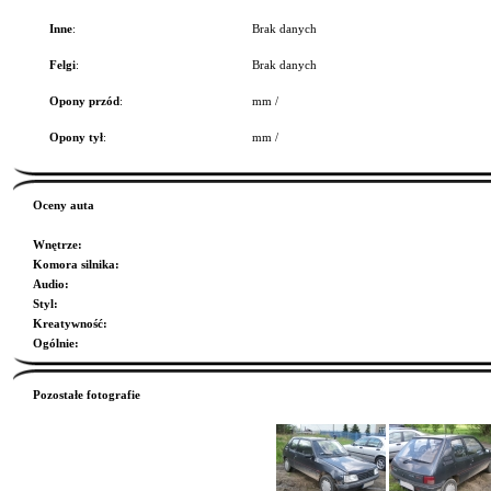
Inne
:
Brak danych
Felgi
:
Brak danych
Opony przód
:
mm /
Opony tył
:
mm /
Oceny auta
Wnętrze
:
Komora silnika
:
Audio
:
Styl
:
Kreatywność
:
Ogólnie
:
Pozostałe fotografie