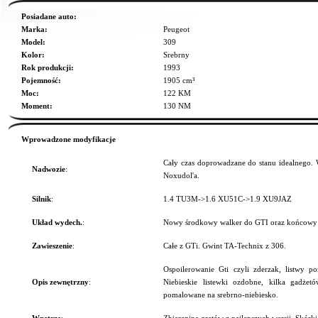
Posiadane auto:
Marka:
Peugeot
Model:
309
Kolor:
Srebrny
Rok produkcji:
1993
Pojemność:
1905 cm³
Moc:
122 KM
Moment:
130 NM
Wprowadzone modyfikacje
Cały czas doprowadzane do stanu idealnego.
Nadwozie
:
Noxudol'a.
Silnik
:
1.4 TU3M->1.6 XU51C->1.9 XU9JAZ
Układ wydech.
:
Nowy środkowy walker do GTI oraz końcowy as
Zawieszenie
:
Całe z GTi. Gwint TA-Technix z 306.
Ospoilerowanie Gti czyli zderzak, listwy p
Opis zewnętrzny
:
Niebieskie listewki ozdobne, kilka gadże
pomalowane na srebrno-niebiesko.