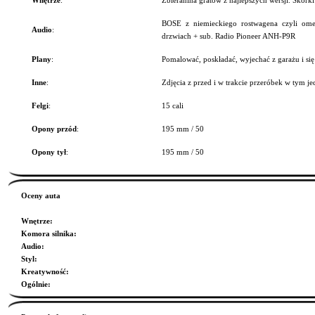
Wnętrze
:
Zbieranina gratów z najlepszych wersji. Skórki
BOSE z niemieckiego rostwagena czyli om
Audio
:
drzwiach + sub. Radio Pioneer ANH-P9R
Plany
:
Pomalować, poskładać, wyjechać z garażu i się 
Inne
:
Zdjęcia z przed i w trakcie przeróbek w tym j
Felgi
:
15 cali
Opony przód
:
195 mm / 50
Opony tył
:
195 mm / 50
Oceny auta
Wnętrze
:
Komora silnika
:
Audio
:
Styl
:
Kreatywność
:
Ogólnie
: