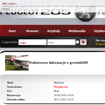
Pliki cookies...
Informujemy, że w naszym serwisie używamy plików cookie, które są zapisywane na dysku urządzenia końco
Więcej...
Podstawowe informacje o grzesiek309
Skąd:
Białystok
Status konta:
Nieopłacone
GG:
Brak
Rejestracja:
20.04.2010 14:24
Ostatnio online:
28.12.2012 16:19