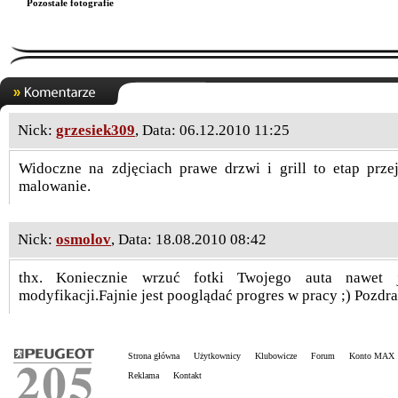
Pozostałe fotografie
Nick:
grzesiek309
, Data: 06.12.2010 11:25
Widoczne na zdjęciach prawe drzwi i grill to etap prze
malowanie.
Nick:
osmolov
, Data: 18.08.2010 08:42
thx. Koniecznie wrzuć fotki Twojego auta nawet j
modyfikacji.Fajnie jest pooglądać progres w pracy ;) Pozdr
Strona główna
Użytkownicy
Klubowicze
Forum
Konto MAX
Reklama
Kontakt