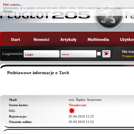
Pliki cookies...
Informujemy, że w naszym serwisie używamy plików cookie, które są zapisywane na dysku urządzenia końco
Więcej...
Podstawowe informacje o Tavit
Skąd:
woj. Śląskie. Sosnowiec
Status konta:
Nieopłacone
GG:
Rejestracja:
05.04.2010 12:25
Ostatnio online:
05.04.2010 12:52