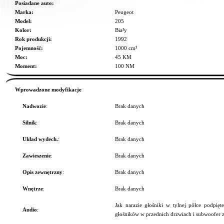
Posiadane auto:
Marka:
Peugeot
Model:
205
Kolor:
Bia³y
Rok produkcji:
1992
Pojemność:
1000 cm³
Moc:
45 KM
Moment:
100 NM
Wprowadzone modyfikacje
Nadwozie
:
Brak danych
Silnik
:
Brak danych
Układ wydech.
:
Brak danych
Zawieszenie
:
Brak danych
Opis zewnętrzny
:
Brak danych
Wnętrze
:
Brak danych
Jak narazie głośniki w tylnej półce podpi
Audio
:
głośników w przednich drzwiach i subwoofer 