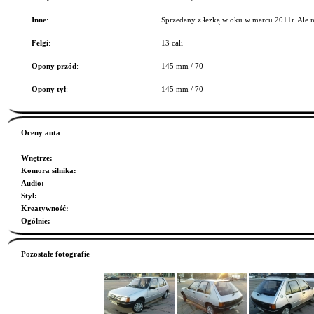
Inne
:
Sprzedany z łezką w oku w marcu 2011r. Ale no
Felgi
:
13 cali
Opony przód
:
145 mm / 70
Opony tył
:
145 mm / 70
Oceny auta
Wnętrze
:
Komora silnika
:
Audio
:
Styl
:
Kreatywność
:
Ogólnie
:
Pozostałe fotografie