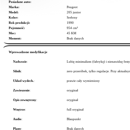
Posiadane auto:
Marka:
Peugeot
Model:
205 junior
Kolor:
Srebrny
Rok produkcji:
1990
Pojemność:
954 cm³
Moc:
45 KM
Moment:
Brak danych
Wprowadzone modyfikacje
Nadwozie
:
Lubię minimalizm (fabrykę) i nienawidzę fest
Silnik
:
zero przeróbek, tylko regulacje. Przy aktualn
Układ wydech.
:
prawie cały wymieniony
Zawieszenie
:
oryginał
Opis zewnętrzny
:
oryginał
Wnętrze
:
full oryginał
Audio
:
Blaupunkt
Plany
:
Brak danych