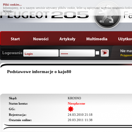
Pliki cookies...
Informujemy, że w naszym serwisie używamy plików cookie, które są zapisywane na dysku urządzenia końco
Więcej...
Podstawowe informacje o kajo80
Skąd:
KROSNO
Status konta:
Nieopłacone
GG:
Rejestracja:
24.03.2010 21:18
Ostatnio online:
20.03.2011 11:38