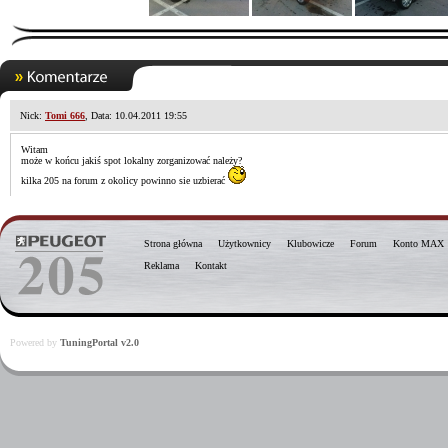
Nick:
Tomi 666
, Data: 10.04.2011 19:55
Witam
może w końcu jakiś spot lokalny zorganizować należy?
kilka 205 na forum z okolicy powinno sie uzbierać
Strona główna
Użytkownicy
Klubowicze
Forum
Konto MAX
Reklama
Kontakt
Powered by
TuningPortal v2.0