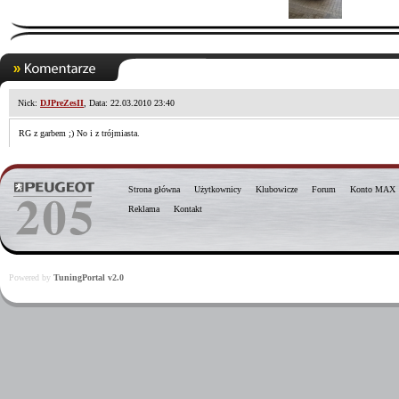
Nick:
DJPreZesII
, Data: 22.03.2010 23:40
RG z garbem ;) No i z trójmiasta.
Strona główna
Użytkownicy
Klubowicze
Forum
Konto MAX
Reklama
Kontakt
Powered by
TuningPortal v2.0