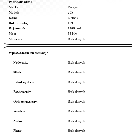
Posiadane auto:
Marka:
Peugeot
Model:
205
Kolor:
Zielony
Rok produkcji:
1991
Pojemność:
1400 cm³
Moc:
55 KM
Moment:
Brak danych
Wprowadzone modyfikacje
Nadwozie
:
Brak danych
Silnik
:
Brak danych
Układ wydech.
:
Brak danych
Zawieszenie
:
Brak danych
Opis zewnętrzny
:
Brak danych
Wnętrze
:
Brak danych
Audio
:
Brak danych
Plany
:
Brak danych