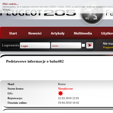
Pliki cookies...
Informujemy, że w naszym serwisie używamy plików cookie, które są zapisywane na dysku urządzenia końco
Więcej...
Podstawowe informacje o baba482
Skąd:
Rumia
Status konta:
Nieopłacone
GG:
Rejestracja:
22.03.2010 22:01
Ostatnio online:
19.04.2010 10:42