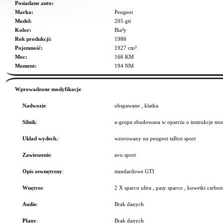
Posiadane auto:
Marka:
Peugeot
Model:
205 gti
Kolor:
Bia³y
Rok produkcji:
1986
Pojemność:
1927 cm³
Moc:
166 KM
Moment:
194 NM
Wprowadzone modyfikacje
Nadwozie
:
obspawane , klatka
Silnik
:
a-grupa zbudowana w oparciu o instrukcje mon
Układ wydech.
:
wzorowany na peugeot talbot sport
Zawieszenie
:
avo sport
Opis zewnętrzny
:
standardowe GTI
Wnętrze
:
2 X sparco ultra , pasy sparco , kuwetki carbon 
Audio
:
Brak danych
Plany
:
Brak danych