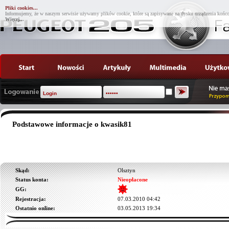
Pliki cookies...
Informujemy, że w naszym serwisie używamy plików cookie, które są zapisywane na dysku urządzenia końco
Więcej...
Podstawowe informacje o kwasik81
Skąd:
Olsztyn
Status konta:
Nieopłacone
GG:
Rejestracja:
07.03.2010 04:42
Ostatnio online:
03.05.2013 19:34