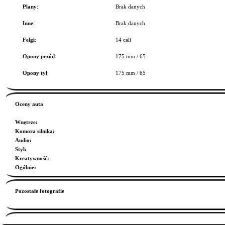
Plany
:
Brak danych
Inne
:
Brak danych
Felgi
:
14 cali
Opony przód
:
175 mm / 65
Opony tył
:
175 mm / 65
Oceny auta
Wnętrze
:
Komora silnika
:
Audio
:
Styl
:
Kreatywność
:
Ogólnie
:
Pozostałe fotografie