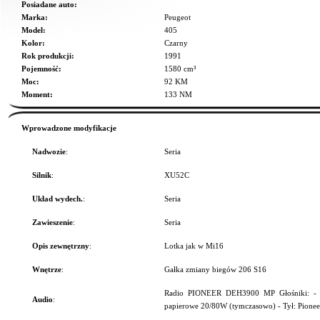
Posiadane auto:
Marka:
Peugeot
Model:
405
Kolor:
Czarny
Rok produkcji:
1991
Pojemność:
1580 cm³
Moc:
92 KM
Moment:
133 NM
Wprowadzone modyfikacje
Nadwozie
:
Seria
Silnik
:
XU52C
Układ wydech.
:
Seria
Zawieszenie
:
Seria
Opis zewnętrzny
:
Lotka jak w Mi16
Wnętrze
:
Gałka zmiany biegów 206 S16
Radio PIONEER DEH3900 MP Głośniki: - Pr
Audio
:
papierowe 20/80W (tymczasowo) - Tył: Pio