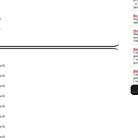
u=1
_O
[at
Re:
y
htt
rep
³
Wzm
Mam
moc
106
Róż
Cze
gar
i w
pyt
ych
Róż
Cze
ych
gar
i w
ych
ych
ych
ych
ych
ych