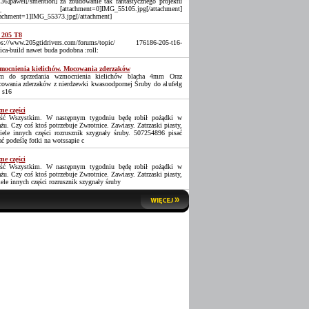
36]pawel[/smention] za zbudowanie tak fantastycznego projektu
_ [attachment=0]IMG_55105.jpg[/attachment]
tachment=1]IMG_55373.jpg[/attachment]
 205 T8
ps://www.205gtidrivers.com/forums/topic/ 176186-205-t16-
lica-build nawet buda podobna :roll:
ocnienia kielichów. Mocowania zderzaków
 do sprzedania wzmocnienia kielichów blacha 4mm Oraz
owania zderzaków z nierdzewki kwasoodpornej Śruby do alufelg
 s16
ne części
ść Wszystkim. W następnym tygodniu będę robił pożądki w
ażu. Czy coś ktoś potrzebuje Zwrotnice. Zawiasy. Zatrzaski piasty,
iele innych części rozrusznik szygnały śruby. 507254896 pisać
ać podeślę fotki na wotssapie c
ne części
ść Wszystkim. W następnym tygodniu będę robił pożądki w
ażu. Czy coś ktoś potrzebuje Zwrotnice. Zawiasy. Zatrzaski piasty,
iele innych części rozrusznik szygnały śruby