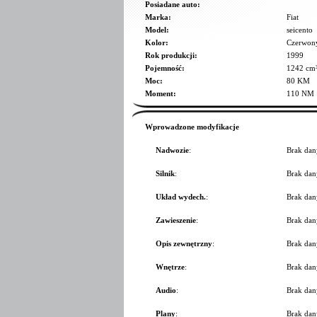
Posiadane auto:
Marka:
Fiat
Model:
seicento
Kolor:
Czerwon
Rok produkcji:
1999
Pojemność:
1242 cm
Moc:
80 KM
Moment:
110 NM
Wprowadzone modyfikacje
Nadwozie
:
Brak dan
Silnik
:
Brak dan
Układ wydech.
:
Brak dan
Zawieszenie
:
Brak dan
Opis zewnętrzny
:
Brak dan
Wnętrze
:
Brak dan
Audio
:
Brak dan
Plany
:
Brak dan