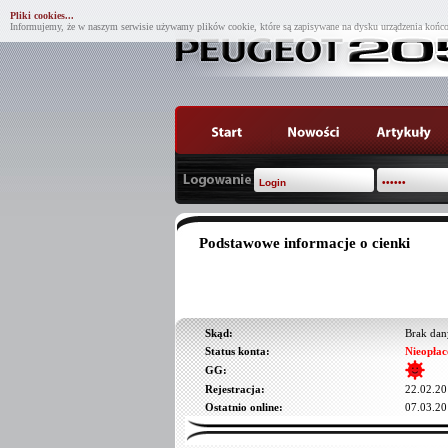
Pliki cookies...
Informujemy, że w naszym serwisie używamy plików cookie, które są zapisywane na dysku urządzenia końco
Podstawowe informacje o cienki
Skąd:
Brak dan
Status konta:
Nieopłac
GG:
Rejestracja:
22.02.20
Ostatnio online:
07.03.20