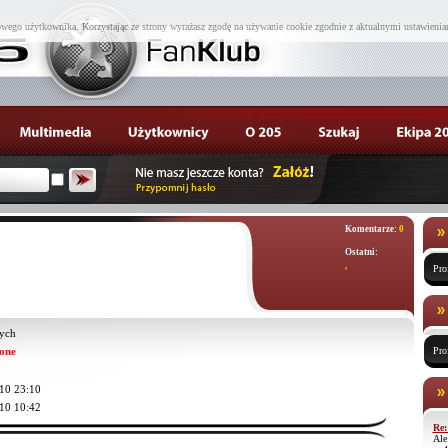
wego użytkownika. Korzystając ze strony wyrażasz zgodę na używanie cookie zgodnie z aktualnymi ustawienia
Komentarze:
0
Ostatni:
,
Pro
ych
one
Pro
10 23:10
10 10:42
Re:
Ale