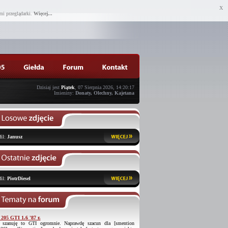
X
mi przeglądarki.
Więcej...
Dzisiaj jest
Piątek
, 07 Sierpnia 2026, 14:20:17
Imieniny:
Donaty, Olechny, Kajetana
fil:
Janusz
fil:
PiotrDiesel
 205 GTI 1.6 '87 r.
 szanuję to GTI ogromnie. Naprawdę szacun dla [smention