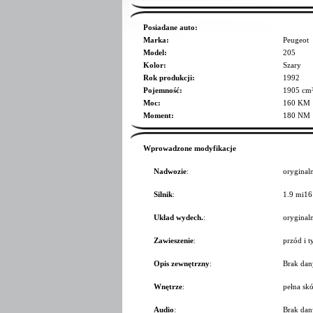
Posiadane auto:
Marka:
Peugeot
Model:
205
Kolor:
Szary
Rok produkcji:
1992
Pojemność:
1905 cm
Moc:
160 KM
Moment:
180 NM
Wprowadzone modyfikacje
Nadwozie
:
oryginal
Silnik
:
1.9 mi1
Układ wydech.
:
oryginal
Zawieszenie
:
przód i t
Opis zewnętrzny
:
Brak dan
Wnętrze
:
pełna skó
Audio
:
Brak dan