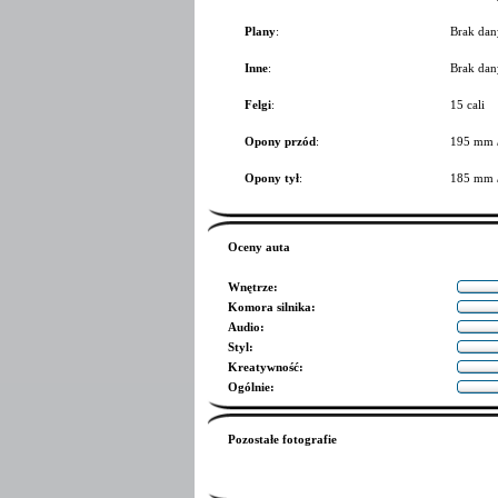
Plany
:
Brak dan
Inne
:
Brak dan
Felgi
:
15 cali
Opony przód
:
195 mm 
Opony tył
:
185 mm 
Oceny auta
Wnętrze
:
Komora silnika
:
Audio
:
Styl
:
Kreatywność
:
Ogólnie
:
Pozostałe fotografie