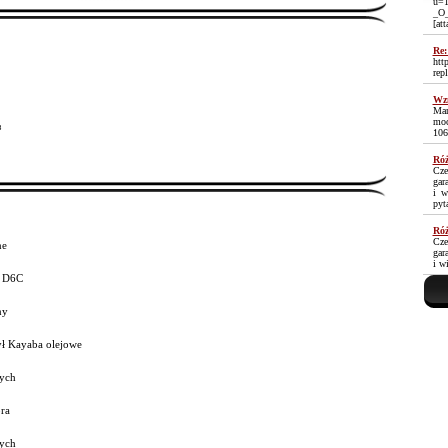
u=1
_O
[at
Re:
htt
rep
Wzm
Mam
moc
³
106
Róż
Cze
gar
i w
pyt
Róż
Cze
ne
gar
i w
6 D6C
ny
ył Kayaba olejowe
ych
ra
ych