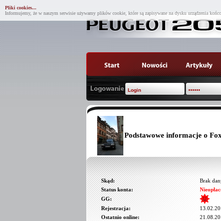
Pliki cookies...
Informujemy, że w naszym serwisie używamy plików cookie, które są zapisywane na dysku urządzenia końco
Podstawowe informacje o Fo
Skąd:
Brak dan
Status konta:
Nieopłac
GG:
Rejestracja:
13.02.20
Ostatnio online:
21.08.20