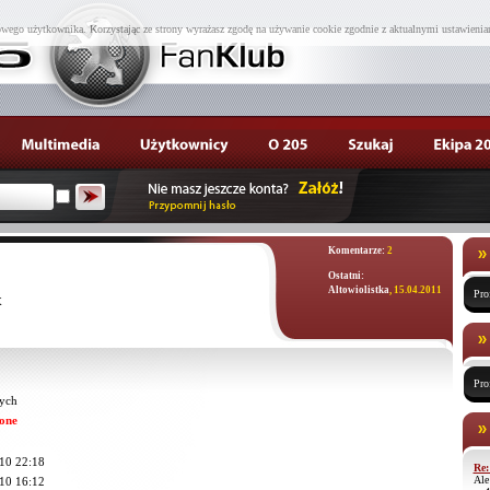
wego użytkownika. Korzystając ze strony wyrażasz zgodę na używanie cookie zgodnie z aktualnymi ustawienia
Komentarze:
2
Ostatni:
Altowiolistka
, 15.04.2011
Pro
x
Pro
ych
one
10 22:18
Re:
Ale
10 16:12