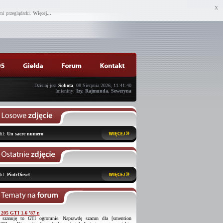
X
mi przeglądarki.
Więcej...
Dzisiaj jest
Sobota
, 08 Sierpnia 2026, 11:41:40
Imieniny:
Izy, Rajmunda, Seweryna
fil:
Un sacre numero
fil:
PiotrDiesel
 205 GTI 1.6 '87 r.
 szanuję to GTI ogromnie. Naprawdę szacun dla [smention