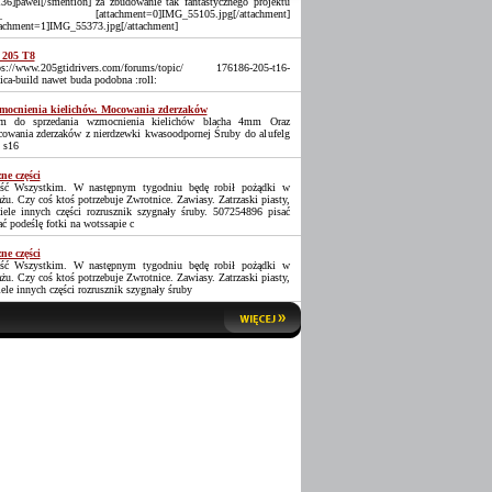
36]pawel[/smention] za zbudowanie tak fantastycznego projektu
_ [attachment=0]IMG_55105.jpg[/attachment]
tachment=1]IMG_55373.jpg[/attachment]
 205 T8
ps://www.205gtidrivers.com/forums/topic/ 176186-205-t16-
lica-build nawet buda podobna :roll:
ocnienia kielichów. Mocowania zderzaków
 do sprzedania wzmocnienia kielichów blacha 4mm Oraz
owania zderzaków z nierdzewki kwasoodpornej Śruby do alufelg
 s16
ne części
ść Wszystkim. W następnym tygodniu będę robił pożądki w
ażu. Czy coś ktoś potrzebuje Zwrotnice. Zawiasy. Zatrzaski piasty,
iele innych części rozrusznik szygnały śruby. 507254896 pisać
ać podeślę fotki na wotssapie c
ne części
ść Wszystkim. W następnym tygodniu będę robił pożądki w
ażu. Czy coś ktoś potrzebuje Zwrotnice. Zawiasy. Zatrzaski piasty,
iele innych części rozrusznik szygnały śruby