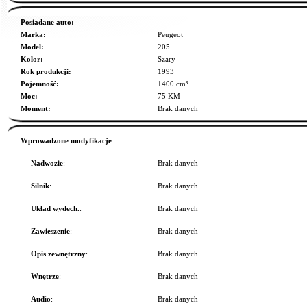
Posiadane auto:
Marka:
Peugeot
Model:
205
Kolor:
Szary
Rok produkcji:
1993
Pojemność:
1400 cm³
Moc:
75 KM
Moment:
Brak danych
Wprowadzone modyfikacje
Nadwozie
:
Brak danych
Silnik
:
Brak danych
Układ wydech.
:
Brak danych
Zawieszenie
:
Brak danych
Opis zewnętrzny
:
Brak danych
Wnętrze
:
Brak danych
Audio
:
Brak danych