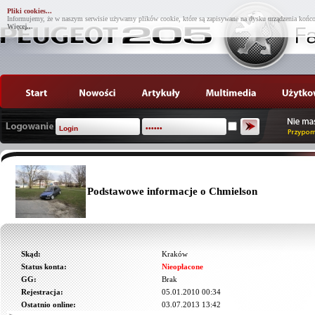
Pliki cookies...
Informujemy, że w naszym serwisie używamy plików cookie, które są zapisywane na dysku urządzenia końco
Więcej...
Podstawowe informacje o Chmielson
Skąd:
Kraków
Status konta:
Nieopłacone
GG:
Brak
Rejestracja:
05.01.2010 00:34
Ostatnio online:
03.07.2013 13:42