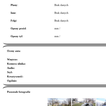
Plany
:
Brak danych
Inne
:
Brak danych
Felgi
:
Brak danych
Opony przód
:
mm /
Opony tył
:
mm /
Oceny auta
Wnętrze
:
Komora silnika
:
Audio
:
Styl
:
Kreatywność
:
Ogólnie
:
Pozostałe fotografie