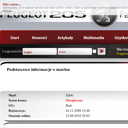
Pliki cookies...
Informujemy, że w naszym serwisie używamy plików cookie, które są zapisywane na dysku urządzenia końco
Więcej...
Podstawowe informacje o marioo
Skąd:
Ząbki
Status konta:
Nieopłacone
GG:
Brak
Rejestracja:
16.11.2009 13:48
Ostatnio online:
23.08.2010 20:03