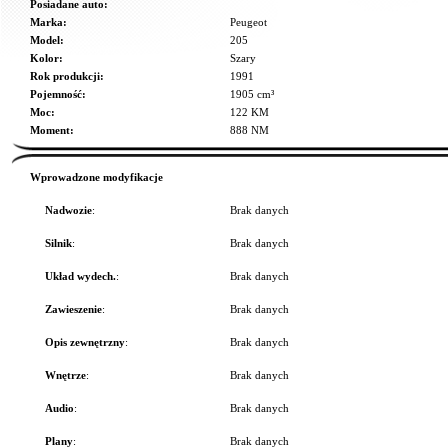
Posiadane auto:
Marka:
Peugeot
Model:
205
Kolor:
Szary
Rok produkcji:
1991
Pojemność:
1905 cm³
Moc:
122 KM
Moment:
888 NM
Wprowadzone modyfikacje
Nadwozie
:
Brak danych
Silnik
:
Brak danych
Układ wydech.
:
Brak danych
Zawieszenie
:
Brak danych
Opis zewnętrzny
:
Brak danych
Wnętrze
:
Brak danych
Audio
:
Brak danych
Plany
:
Brak danych