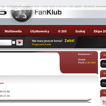
wego użytkownika. Korzystając ze strony wyrażasz zgodę na używanie cookie zgodnie z aktualnymi ustawienia
Komentarze:
1
Ostatni:
P1u70
, 25.05.2010
Pro
one
Pro
09 01:00
10 21:10
Re:
Ale