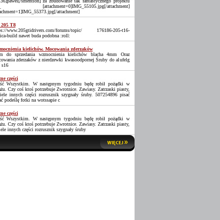
36]pawel[/smention] za zbudowanie tak fantastycznego projektu
_ [attachment=0]IMG_55105.jpg[/attachment]
tachment=1]IMG_55373.jpg[/attachment]
 205 T8
ps://www.205gtidrivers.com/forums/topic/ 176186-205-t16-
lica-build nawet buda podobna :roll:
ocnienia kielichów. Mocowania zderzaków
 do sprzedania wzmocnienia kielichów blacha 4mm Oraz
owania zderzaków z nierdzewki kwasoodpornej Śruby do alufelg
 s16
ne części
ść Wszystkim. W następnym tygodniu będę robił pożądki w
ażu. Czy coś ktoś potrzebuje Zwrotnice. Zawiasy. Zatrzaski piasty,
iele innych części rozrusznik szygnały śruby. 507254896 pisać
ać podeślę fotki na wotssapie c
ne części
ść Wszystkim. W następnym tygodniu będę robił pożądki w
ażu. Czy coś ktoś potrzebuje Zwrotnice. Zawiasy. Zatrzaski piasty,
iele innych części rozrusznik szygnały śruby