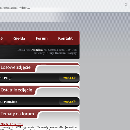
X
mi przeglądarki.
Więcej...
Dzisiaj jest
Niedziela
, 09 Sierpnia 2026, 12:41:38
Imieniny:
Klary, Romana, Rozyny
fil:
PIT_R
fil:
PiotrDiesel
 205 GTI 1.6 '87 r.
 szanuję to GTI ogromnie. Naprawdę szacun dla [smention