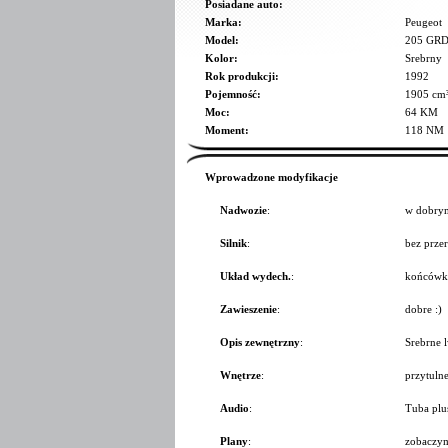
Posiadane auto:
Marka:
Peugeot
Model:
205 GR
Kolor:
Srebrny
Rok produkcji:
1992
Pojemność:
1905 cm
Moc:
64 KM
Moment:
118 NM
Wprowadzone modyfikacje
Nadwozie
:
w dobrym 
Silnik
:
bez prze
Układ wydech.
:
końcówk
Zawieszenie
:
dobre :)
Opis zewnętrzny
:
Srebrne l
Wnętrze
:
przytulne
Audio
:
Tuba plus
Plany
:
zobaczym