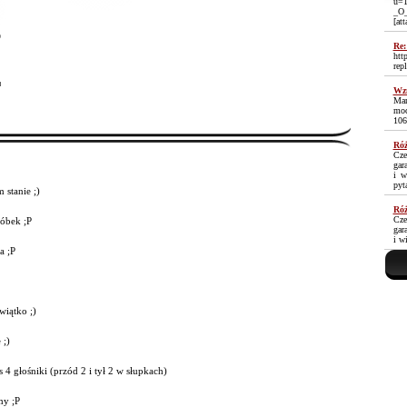
u=1
_O
[at
D
Re:
htt
rep
³
Wzm
Mam
moc
106
Róż
Cze
gar
i w
pyt
stanie ;)
Róż
Cze
róbek ;P
gar
i w
a ;P
wiątko ;)
 ;)
 4 głośniki (przód 2 i tył 2 w słupkach)
y ;P