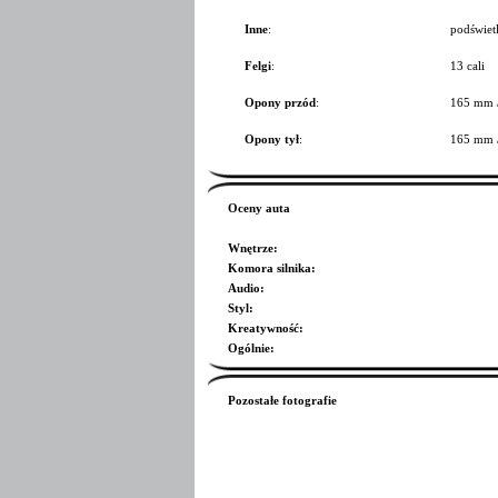
Inne
:
podświetl
Felgi
:
13 cali
Opony przód
:
165 mm 
Opony tył
:
165 mm 
Oceny auta
Wnętrze
:
Komora silnika
:
Audio
:
Styl
:
Kreatywność
:
Ogólnie
:
Pozostałe fotografie